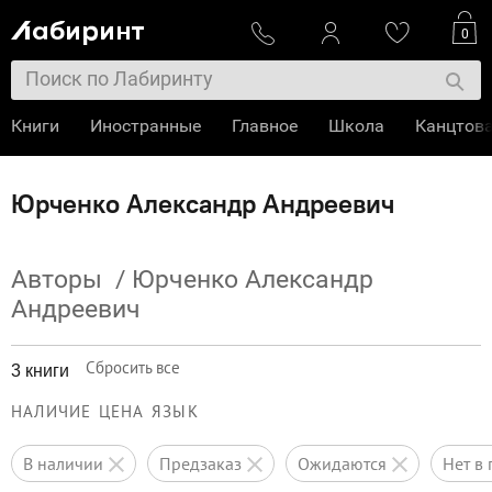
0
Книги
Иностранные
Главное
Школа
Канцтов
Юрченко Александр Андреевич
Авторы
/
Юрченко Александр
Андреевич
Сбросить все
3 книги
НАЛИЧИЕ
ЦЕНА
ЯЗЫК
в наличии
предзаказ
ожидаются
нет 