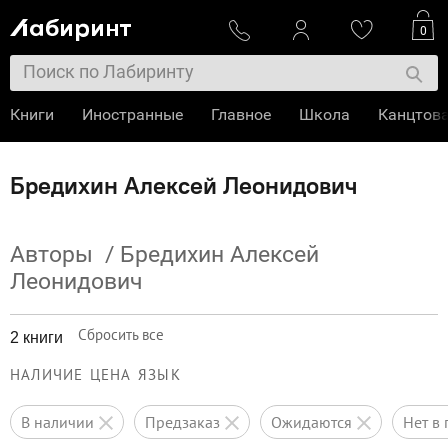
0
Книги
Иностранные
Главное
Школа
Канцтов
Бредихин Алексей Леонидович
Авторы
/
Бредихин Алексей
Леонидович
Сбросить все
2 книги
НАЛИЧИЕ
ЦЕНА
ЯЗЫК
в наличии
предзаказ
ожидаются
нет 