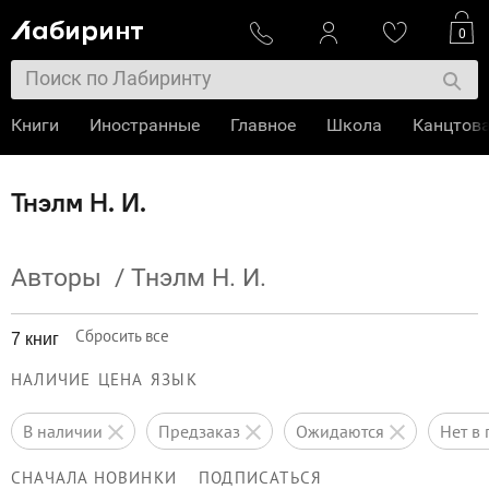
0
Книги
Иностранные
Главное
Школа
Канцтов
Тнэлм Н. И.
Авторы
/
Тнэлм Н. И.
Сбросить все
7 книг
НАЛИЧИЕ
ЦЕНА
ЯЗЫК
в наличии
предзаказ
ожидаются
нет 
СНАЧАЛА НОВИНКИ
ПОДПИСАТЬСЯ