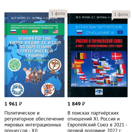
1
фото
1
фото
1 961
₽
1 849
₽
Политическое и
В поисках партнёрских
регуляторное обеспечение
отношений XI. Россия и
мировых интеграционных
Европейский Союз в 2021 -
процессов - XII
первой половине 2022 г.