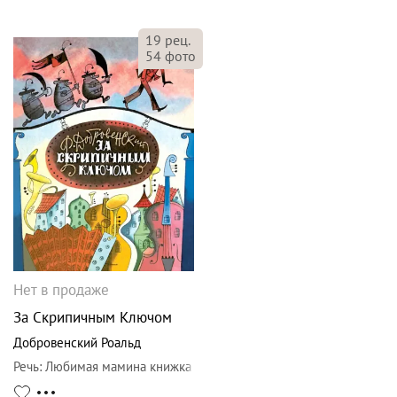
19
рец.
54
фото
Нет в продаже
За Скрипичным Ключом
Добровенский Роальд
Речь
:
Любимая мамина книжка