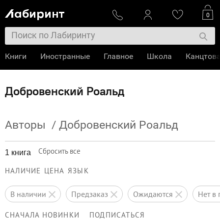
0
Книги
Иностранные
Главное
Школа
Канцтов
Добровенский Роальд
Авторы
/
Добровенский Роальд
Сбросить все
1 книга
НАЛИЧИЕ
ЦЕНА
ЯЗЫК
в наличии
предзаказ
ожидаются
нет 
СНАЧАЛА НОВИНКИ
ПОДПИСАТЬСЯ