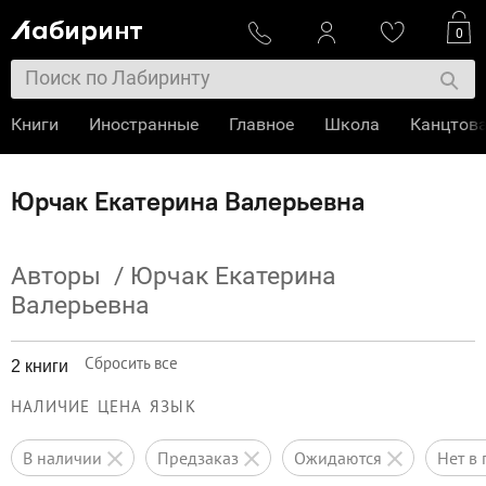
0
Книги
Иностранные
Главное
Школа
Канцтов
Юрчак Екатерина Валерьевна
Авторы
/
Юрчак Екатерина
Валерьевна
Сбросить все
2 книги
НАЛИЧИЕ
ЦЕНА
ЯЗЫК
в наличии
предзаказ
ожидаются
нет 