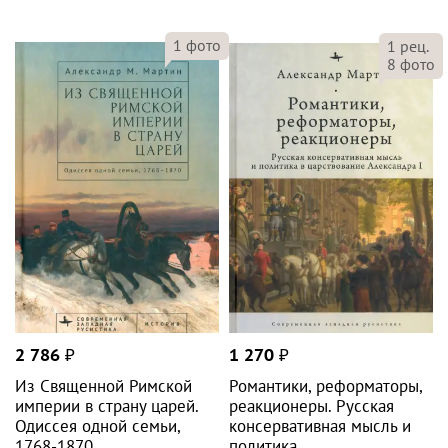
1
фото
1
рец.
8
фото
2 786
₽
1 270
₽
Из Священной Римской
Романтики, реформаторы,
империи в страну царей.
реакционеры. Русская
Одиссея одной семьи,
консервативная мысль и
1768-1870
политика