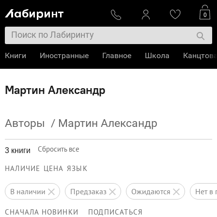
0
Книги
Иностранные
Главное
Школа
Канцтов
Мартин Александр
Авторы
/
Мартин Александр
Сбросить все
3 книги
НАЛИЧИЕ
ЦЕНА
ЯЗЫК
в наличии
предзаказ
ожидаются
нет 
СНАЧАЛА НОВИНКИ
ПОДПИСАТЬСЯ