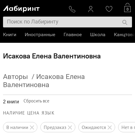
0
Книги
Иностранные
Главное
Школа
Канцтов
Исакова Елена Валентиновна
Авторы
/
Исакова Елена
Валентиновна
Сбросить все
2 книги
НАЛИЧИЕ
ЦЕНА
ЯЗЫК
в наличии
предзаказ
ожидаются
нет 