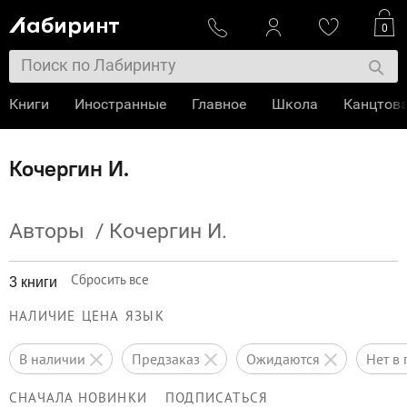
0
Книги
Иностранные
Главное
Школа
Канцтов
Кочергин И.
Авторы
/
Кочергин И.
Сбросить все
3 книги
НАЛИЧИЕ
ЦЕНА
ЯЗЫК
в наличии
предзаказ
ожидаются
нет 
СНАЧАЛА НОВИНКИ
ПОДПИСАТЬСЯ