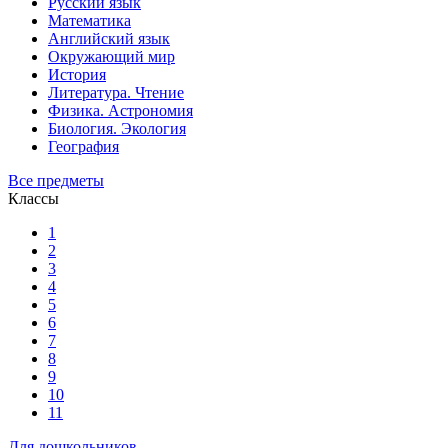
Русский язык
Математика
Английский язык
Окружающий мир
История
Литература. Чтение
Физика. Астрономия
Биология. Экология
География
Все предметы
Классы
1
2
3
4
5
6
7
8
9
10
11
Для дошкольников