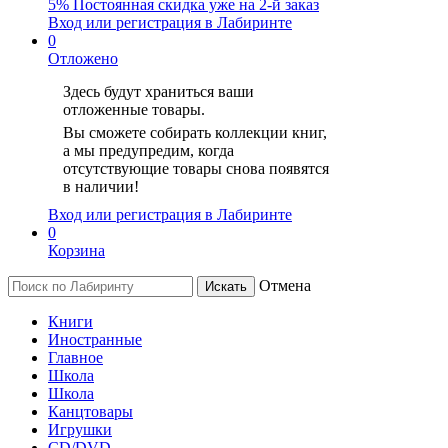
5%
Постоянная скидка уже на
2-й заказ
Вход или регистрация в Лабиринте
0
Отложено
Здесь будут храниться ваши
отложенные товары.
Вы сможете собирать коллекции книг,
а мы предупредим, когда
отсутствующие товары снова появятся
в наличии!
Вход или регистрация в Лабиринте
0
Корзина
Отмена
Искать
Книги
Иностранные
Главное
Школа
Школа
Канцтовары
Игрушки
CD/DVD