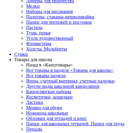
Линеры для творчества
Мелки
Наборы для рисования
Палитры, стаканы-непроливайки
Папки для чертежей и рисунков
Пастель
Тушь, перья
Уголь художественный
Фломастеры
Холсты. Мольберты
Сумки
Товары для школы
Назад в «Канцтовары»
Все товары в разделе «Товары для школы»
Все товары раздела
Веера, счетный материал, счетные палочки
Другие виды школьной канцелярии
Канцелярские наборы
Косметички, кошельки
Ластики
Мешки для обуви
Ножницы школьные
Обложки для тетрадей и книг
Папки для школьных тетрадей. Папки для труда
Пеналы