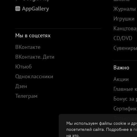
Журналы
Игрушки
Канцтов
Мы в соцсетях
CD/DVD
ВКонтакте
Сувенир
ВКонтакте. Дети
Ютьюб
Важно
Одноклассники
Акции
Дзен
Главные 
Телеграм
Бонус за
Сертифик
Только у 
Мы используем файлы cookie и дру
Предзака
посетителей сайта. Подробнее в
п
на это.