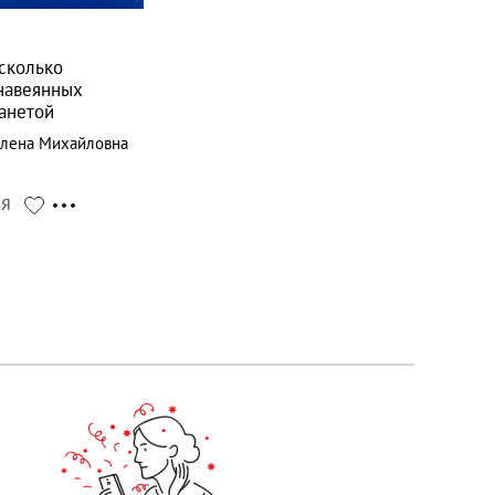
сколько
 навеянных
анетой
Елена Михайловна
СЯ