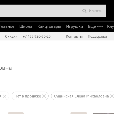
Искать
Главное
Школа
Канцтовары
Игрушки
Еще
Кл
Скидки
+7 499 920-95-25
Контакты
Поддержка
овна
ся
нет в продаже
Сущинская Елена Михайловна