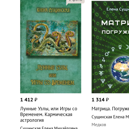
1 412
₽
1 314
₽
Лунные Узлы, или Игры со
Матрица. Погруж
Временем. Кармическая
Сущинская Елена 
астрология
Медков
Сущинская Елена Михайловна