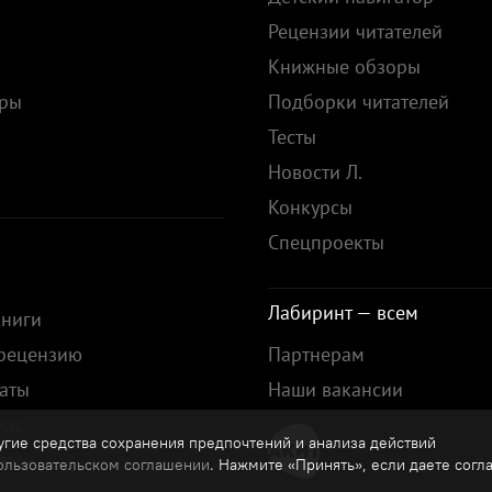
Рецензии читателей
Книжные обзоры
ары
Подборки читателей
Тесты
ы
Новости Л.
Конкурсы
Спецпроекты
Лабиринт — всем
книги
 рецензию
Партнерам
аты
Наши вакансии
нас
гие средства сохранения предпочтений и анализа действий
зы
ользовательском соглашении
. Нажмите «Принять», если даете согл