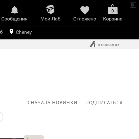
0
Сообщения
Mой Лаб​
Отложено
Корзина
иринт
уб
Cheney
в соцсетях
СНАЧАЛА НОВИНКИ
ПОДПИСАТЬСЯ