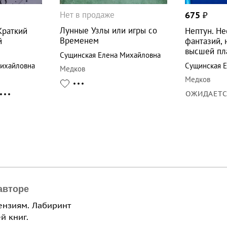
Нет в продаже
675
₽
Лунные Узлы или игры со
Краткий
Нептун. Не
Временем
й
фантазий,
высшей пл
Сущинская Елена Михайловна
Михайловна
Сущинская 
Медков
Медков
ОЖИДАЕТ
авторе
ензиям. Лабиринт
й книг.