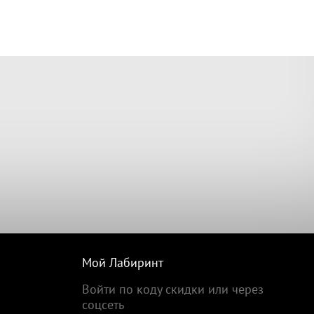
Мой Лабиринт
Войти по коду скидки или через
соцсеть