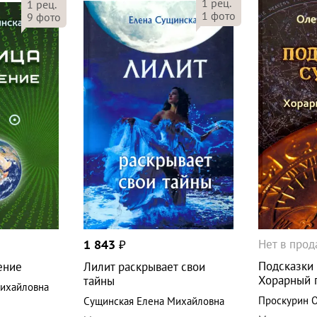
1
рец.
1
рец.
1
фото
9
фото
Нет в про
1 843
₽
Подсказки 
ение
Лилит раскрывает свои
Хорарный 
тайны
Михайловна
Проскурин О
Сущинская Елена Михайловна