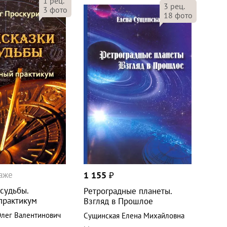
1
рец.
3
рец.
3
фото
18
фото
даже
1 155
₽
судьбы.
Ретроградные планеты.
практикум
Взгляд в Прошлое
лег Валентинович
Сущинская Елена Михайловна