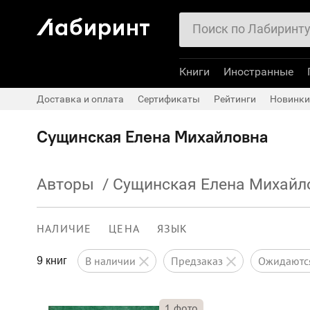
Книги
Иностранные
Доставка и оплата
Сертификаты
Рейтинги
Новинки
Сущинская Елена Михайловна
Авторы
/
Сущинская Елена Михайл
НАЛИЧИЕ
ЦЕНА
ЯЗЫК
в наличии
предзаказ
ожидают
9 книг
1
фото