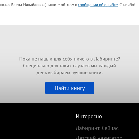
нская Елена Михайловна
"
, пишите об этом в
сообщении об ошибке
. Спасибо!
Пока не нашли для себя ничего в Лабиринте?
Специально для таких случаев мы каждый
день выбираем лучшие книги:
Найти книгу
Интересно
и
Лабиринт. Сейчас
Детский навигатор