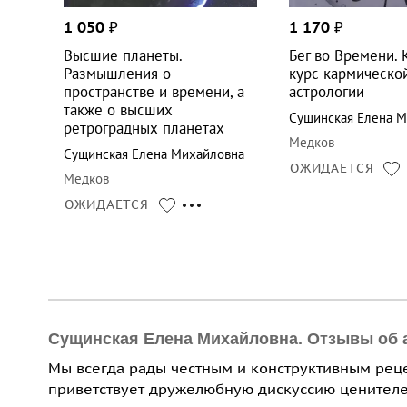
1 050
₽
1 170
₽
Высшие планеты.
Бег во Времени. 
Размышления о
курс кармическо
пространстве и времени, а
астрологии
также о высших
Сущинская Елена 
ретроградных планетах
Медков
Сущинская Елена Михайловна
ОЖИДАЕТСЯ
Медков
ОЖИДАЕТСЯ
Сущинская Елена Михайловна. Отзывы об 
Мы всегда рады честным и конструктивным рец
приветствует дружелюбную дискуссию ценителе