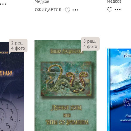
Медков
Медков
ОЖИДАЕТСЯ
5
рец.
2
рец.
4
фото
4
фото