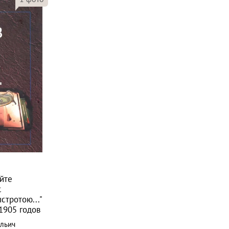
йте
с
стротою..."
1905 годов
льич