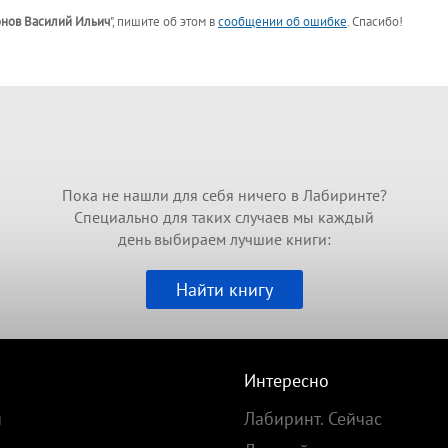
нов Василий Ильич
"
, пишите об этом в
сообщении об ошибке
. Спасибо!
Пока не нашли для себя ничего в Лабиринте?
Специально для таких случаев мы каждый
день выбираем лучшие книги:
Найти книгу
Интересно
и
Лабиринт. Сейчас