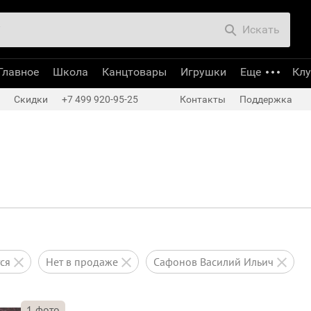
Искать
Главное
Школа
Канцтовары
Игрушки
Еще
Кл
Скидки
+7 499 920-95-25
Контакты
Поддержка
тся
нет в продаже
Сафонов Василий Ильич
1
фото