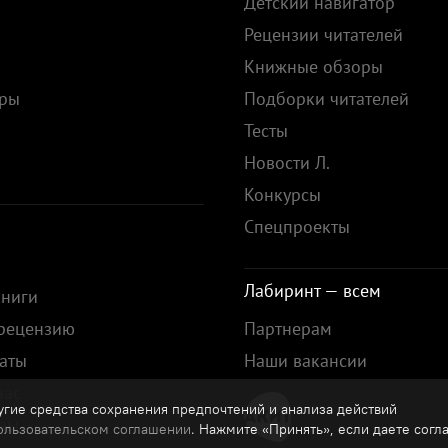
Детский навигатор
Рецензии читателей
Книжные обзоры
ары
Подборки читателей
Тесты
ы
Новости Л.
Конкурсы
Спецпроекты
Лабиринт — всем
книги
 рецензию
Партнерам
аты
Наши вакансии
нас
гие средства сохранения предпочтений и анализа действий
зы
ользовательском соглашении
. Нажмите «Принять», если даете согл