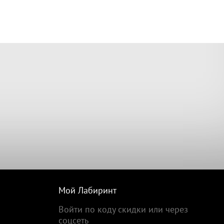
Мой Лабиринт
Войти по коду скидки или через
соцсеть