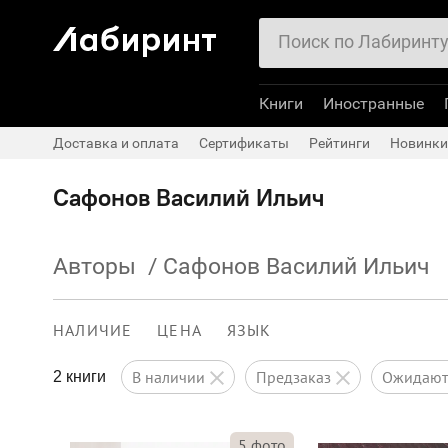
Книги
Иностранные
Доставка и оплата
Сертификаты
Рейтинги
Новинки
Сафонов Василий Ильич
Авторы
/
Сафонов Василий Ильич
НАЛИЧИЕ
ЦЕНА
ЯЗЫК
в наличии
предзаказ
ожидаю
2 книги
5
фото