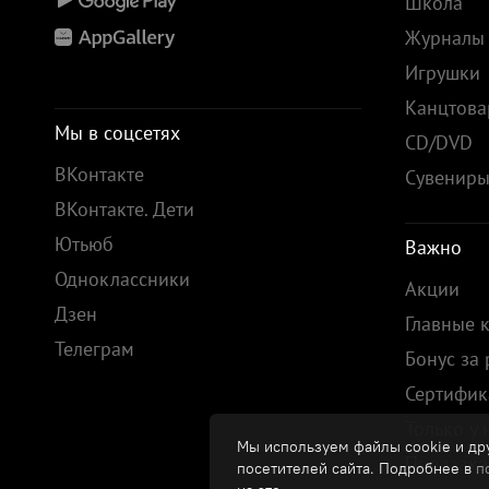
Школа
Журналы
Игрушки
Канцтов
Мы в соцсетях
CD/DVD
ВКонтакте
Сувенир
ВКонтакте. Дети
Ютьюб
Важно
Одноклассники
Акции
Дзен
Главные 
Телеграм
Бонус за
Сертифик
Только у 
Мы используем файлы cookie и дру
Предзака
посетителей сайта. Подробнее в
п