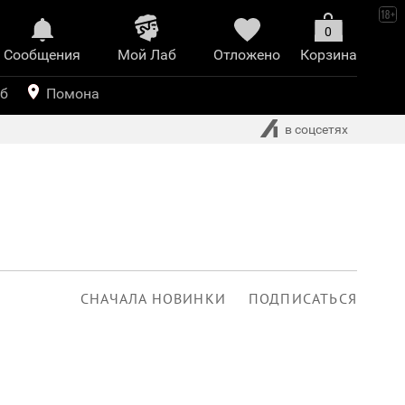
0
Сообщения
Mой Лаб​
Отложено
Корзина
иринт
уб
Помона
в соцсетях
СНАЧАЛА НОВИНКИ
ПОДПИСАТЬСЯ