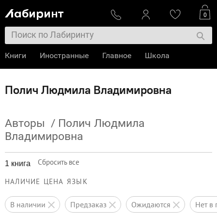
0
Книги
Иностранные
Главное
Школа
Канцтовары
Игрушки
CD/DVD
Сувениры
Полич Людмила Владимировна
Журналы
Клуб
Cheney
Авторы
/
Полич Людмила
Владимировна
Сбросить все
1 книга
НАЛИЧИЕ
ЦЕНА
ЯЗЫК
в наличии
предзаказ
ожидаются
нет 