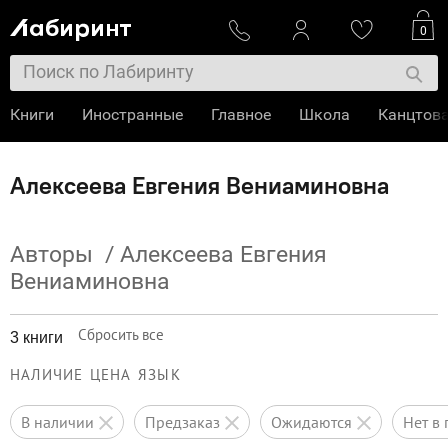
0
Книги
Иностранные
Главное
Школа
Канцтов
Алексеева Евгения Вениаминовна
Авторы
/
Алексеева Евгения
Вениаминовна
Сбросить все
3 книги
НАЛИЧИЕ
ЦЕНА
ЯЗЫК
в наличии
предзаказ
ожидаются
нет 