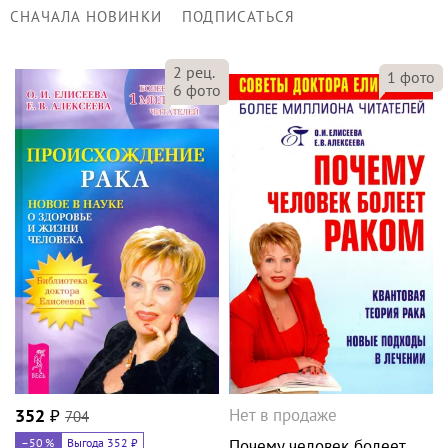
СНАЧАЛА НОВИНКИ
ПОДПИСАТЬСЯ
2
рец.
1
фото
6
фото
Нет в продаже
352
₽
704
–50
%
Выгода 352 ₽
Почему человек болеет