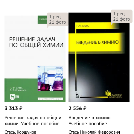
1
рец.
1
рец.
21
фото
21
фото
3 313
₽
2 556
₽
Решение задач по общей
Введение в химию.
химии. Учебное пособие
Учебное пособие
Стась
,
Коршунов
Стась Николай Федорович