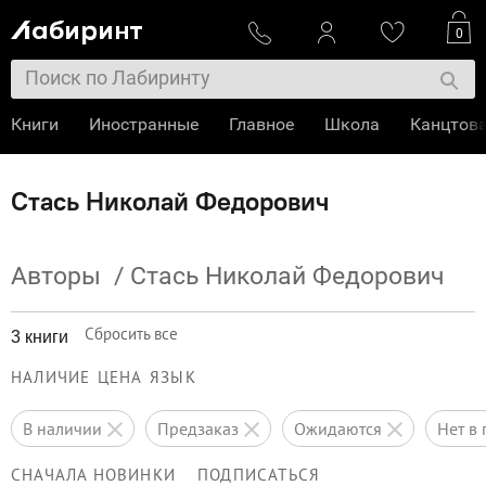
0
Книги
Иностранные
Главное
Школа
Канцтов
Стась Николай Федорович
Авторы
/
Стась Николай Федорович
Сбросить все
3 книги
НАЛИЧИЕ
ЦЕНА
ЯЗЫК
в наличии
предзаказ
ожидаются
нет 
СНАЧАЛА НОВИНКИ
ПОДПИСАТЬСЯ