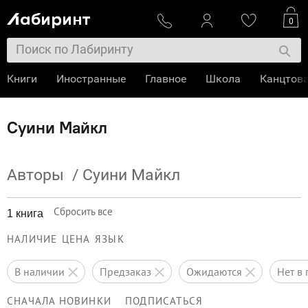
0
Книги
Иностранные
Главное
Школа
Канцтов
Суини Майкл
Авторы
/
Суини Майкл
Сбросить все
1 книга
НАЛИЧИЕ
ЦЕНА
ЯЗЫК
в наличии
предзаказ
ожидаются
нет 
СНАЧАЛА НОВИНКИ
ПОДПИСАТЬСЯ