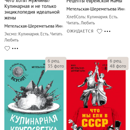
Чего хотят мужчины?
Рецепты еврейской мамы
Кулинарная и не только
Метельская-Шереметьева Инна
энциклопедия идеальной
ХлебСоль
:
Кулинария. Есть.
жены
Читать. Любить
Метельская-Шереметьева Инна
ОЖИДАЕТСЯ
Эксмо
:
Кулинария. Есть. Читать.
Любить
6
рец.
6
рец.
35
фото
48
фото