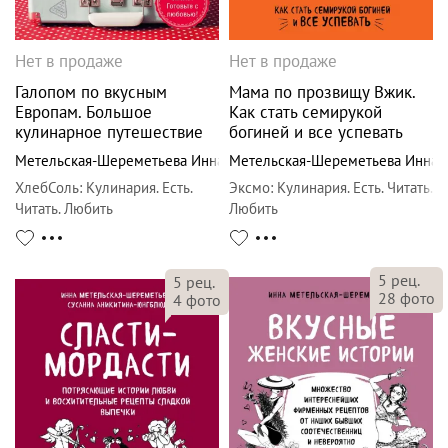
Нет в продаже
Нет в продаже
Галопом по вкусным
Мама по прозвищу Вжик.
Европам. Большое
Как стать семирукой
кулинарное путешествие
богиней и все успевать
Метельская-Шереметьева Инна
Метельская-Шереметьева Инна
ХлебСоль
:
Кулинария. Есть.
Эксмо
:
Кулинария. Есть. Читать.
Читать. Любить
Любить
5
рец.
5
рец.
28
фото
4
фото