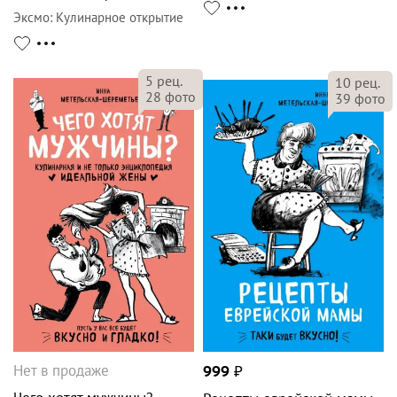
Эксмо
:
Кулинарное открытие
5
рец.
10
рец.
28
фото
39
фото
Нет в продаже
999
₽