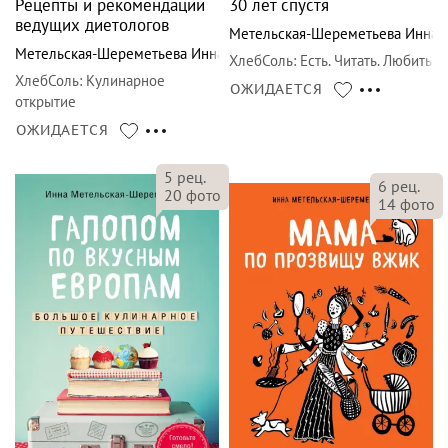
Рецепты и рекомендации
30 лет спустя
ведущих диетологов
Метельская-Шереметьева Инна
Метельская-Шереметьева Инна
ХлебСоль
:
Есть. Читать. Любить
ХлебСоль
:
Кулинарное
ОЖИДАЕТСЯ
открытие
ОЖИДАЕТСЯ
5
рец.
6
рец.
20
фото
14
фото