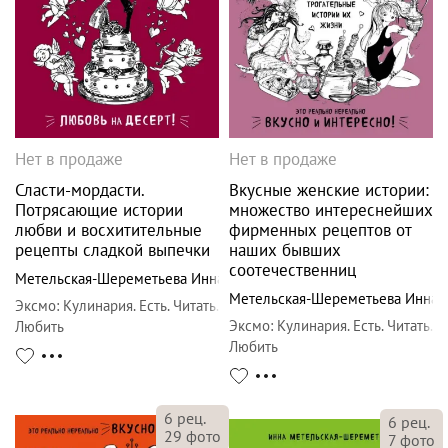
Нет в продаже
Нет в продаже
Сласти-мордасти.
Вкусные женские истории:
Потрясающие истории
множество интереснейших
любви и восхитительные
фирменных рецептов от
рецепты сладкой выпечки
наших бывших
соотечественниц
Метельская-Шереметьева Инна
Метельская-Шереметьева Инна
Эксмо
:
Кулинария. Есть. Читать.
Эксмо
:
Кулинария. Есть. Читать.
Любить
Любить
6
рец.
6
рец.
29
фото
7
фото