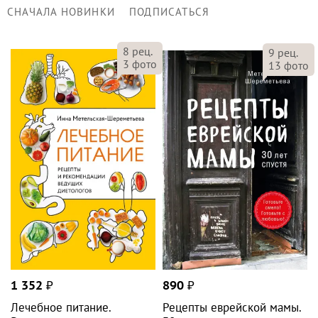
СНАЧАЛА НОВИНКИ
ПОДПИСАТЬСЯ
8
рец.
9
рец.
3
фото
13
фото
1 352
₽
890
₽
Лечебное питание.
Рецепты еврейской мамы.