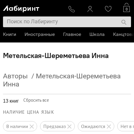
0
Книги
Иностранные
Главное
Школа
Канцтов
Метельская-Шереметьева Инна
Авторы
/
Метельская-Шереметьева
Инна
Сбросить все
13 книг
НАЛИЧИЕ
ЦЕНА
ЯЗЫК
в наличии
предзаказ
ожидаются
нет 