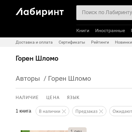
Книги
Иностранные
Доставка и оплата
Сертификаты
Рейтинги
Новинки
Горен Шломо
Авторы
/
Горен Шломо
НАЛИЧИЕ
ЦЕНА
ЯЗЫК
в наличии
предзаказ
ожидаю
1 книга
1
рец.