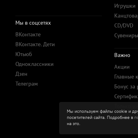
Игрушки
Канцтов
Мы в соцсетях
CD/DVD
ВКонтакте
Сувенир
ВКонтакте. Дети
Ютьюб
Важно
Одноклассники
Акции
Дзен
Главные 
Телеграм
Бонус за
Сертифик
Только у 
Мы используем файлы cookie и дру
Предзака
посетителей сайта. Подробнее в
п
на это.