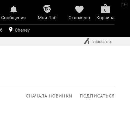
0
Сообщения
Mой Лаб​
Отложено
Корзина
иринт
уб
Cheney
в соцсетях
СНАЧАЛА НОВИНКИ
ПОДПИСАТЬСЯ