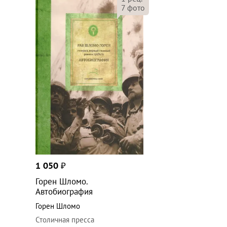
7
фото
1 050
₽
Горен Шломо.
Автобиография
Горен Шломо
Столичная пресса