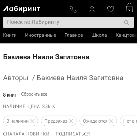
0
Книги
Иностранные
Главное
Школа
Канцтов
Бакиева Наиля Загитовна
Авторы
/
Бакиева Наиля Загитовна
Сбросить все
8 книг
НАЛИЧИЕ
ЦЕНА
ЯЗЫК
в наличии
предзаказ
ожидаются
нет 
СНАЧАЛА НОВИНКИ
ПОДПИСАТЬСЯ