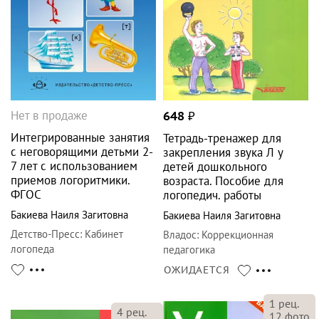
Нет в продаже
648
₽
Интегрированные занятия
Тетрадь-тренажер для
с неговорящими детьми 2-
закрепления звука Л у
7 лет с использованием
детей дошкольного
приемов логоритмики.
возраста. Пособие для
ФГОС
логопедич. работы
Бакиева Наиля Загитовна
Бакиева Наиля Загитовна
Детство-Пресс
:
Кабинет
Владос
:
Коррекционная
логопеда
педагогика
ОЖИДАЕТСЯ
1
рец.
4
рец.
12
фото