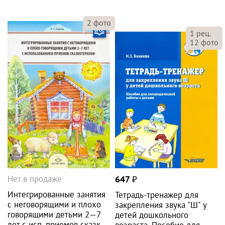
2
фото
1
рец.
12
фото
Нет в продаже
647
₽
Интегрированные занятия
Тетрадь-тренажер для
с неговорящими и плохо
закрепления звука "Ш" у
говорящими детьми 2—7
детей дошкольного
лет с исп. приемов сказк.