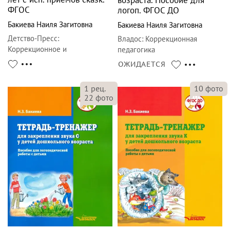
возраста. Пособие для
ФГОС
логоп. ФГОС ДО
Бакиева Наиля Загитовна
Бакиева Наиля Загитовна
Детство-Пресс
:
Владос
:
Коррекционная
Коррекционное и
педагогика
инклюзивное образование в
ОЖИДАЕТСЯ
ДОО
1
рец.
10
фото
22
фото