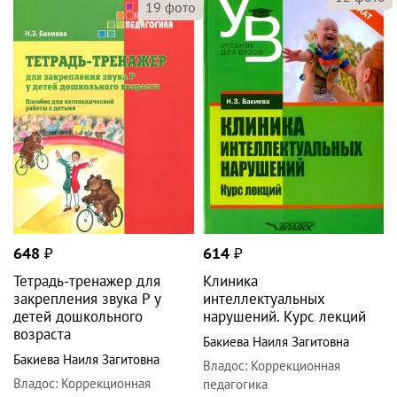
19
фото
648
₽
614
₽
Тетрадь-тренажер для
Клиника
закрепления звука Р у
интеллектуальных
детей дошкольного
нарушений. Курс лекций
возраста
Бакиева Наиля Загитовна
Бакиева Наиля Загитовна
Владос
:
Коррекционная
Владос
:
Коррекционная
педагогика