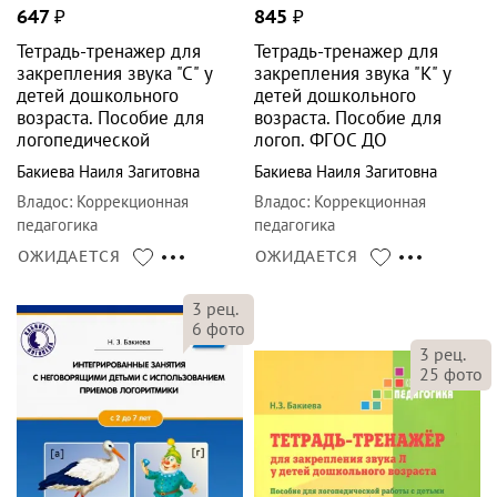
647
₽
845
₽
Тетрадь-тренажер для
Тетрадь-тренажер для
закрепления звука "С" у
закрепления звука "К" у
детей дошкольного
детей дошкольного
возраста. Пособие для
возраста. Пособие для
логопедической
логоп. ФГОС ДО
Бакиева Наиля Загитовна
Бакиева Наиля Загитовна
Владос
:
Коррекционная
Владос
:
Коррекционная
педагогика
педагогика
ОЖИДАЕТСЯ
ОЖИДАЕТСЯ
3
рец.
6
фото
3
рец.
25
фото