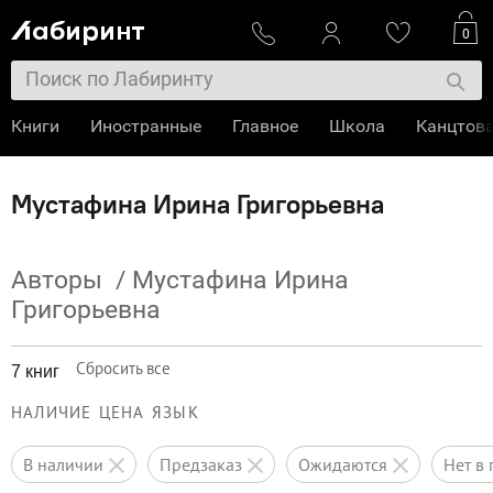
0
Книги
Иностранные
Главное
Школа
Канцтов
Мустафина Ирина Григорьевна
Авторы
/
Мустафина Ирина
Григорьевна
Сбросить все
7 книг
НАЛИЧИЕ
ЦЕНА
ЯЗЫК
в наличии
предзаказ
ожидаются
нет 