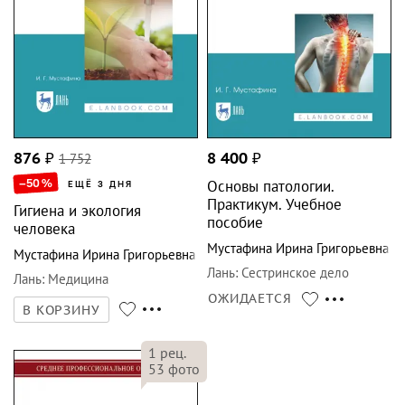
876
₽
1 752
8 400
₽
–50
%
Основы патологии.
ЕЩЁ 3 ДНЯ
Практикум. Учебное
Гигиена и экология
пособие
человека
Мустафина Ирина Григорьевна
Мустафина Ирина Григорьевна
Лань
:
Сестринское дело
Лань
:
Медицина
ОЖИДАЕТСЯ
В КОРЗИНУ
1
рец.
53
фото