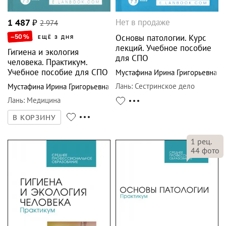
Нет в продаже
1 487
₽
2 974
–50
%
Основы патологии. Курс
ЕЩЁ 3 ДНЯ
лекций. Учебное пособие
Гигиена и экология
для СПО
человека. Практикум.
Учебное пособие для СПО
Мустафина Ирина Григорьевна
Лань
:
Сестринское дело
Мустафина Ирина Григорьевна
Лань
:
Медицина
В КОРЗИНУ
1
рец.
44
фото