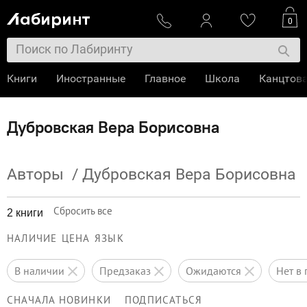
0
Книги
Иностранные
Главное
Школа
Канцтов
Дубровская Вера Борисовна
Авторы
/
Дубровская Вера Борисовна
Сбросить все
2 книги
НАЛИЧИЕ
ЦЕНА
ЯЗЫК
в наличии
предзаказ
ожидаются
нет 
СНАЧАЛА НОВИНКИ
ПОДПИСАТЬСЯ