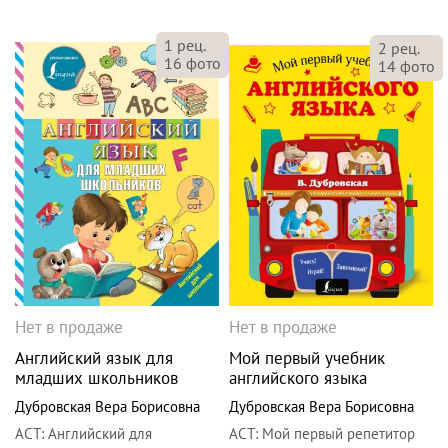
1
рец.
2
рец.
16
фото
14
фото
Нет в продаже
Нет в продаже
Английский язык для
Мой первый учебник
младших школьников
английского языка
Дубровская Вера Борисовна
Дубровская Вера Борисовна
АСТ
:
Английский для
АСТ
:
Мой первый репетитор