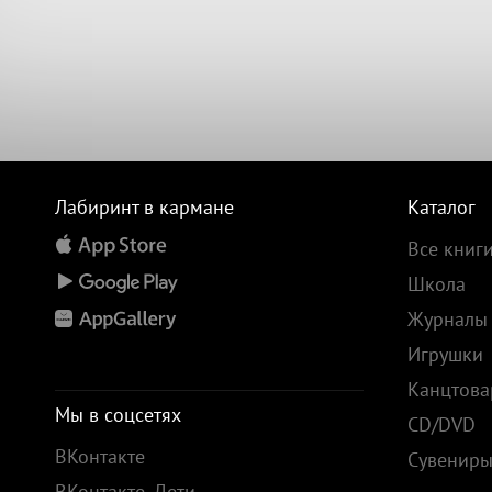
Лабиринт в кармане
Каталог
Все книг
Школа
Журналы
Игрушки
Канцтов
Мы в соцсетях
CD/DVD
ВКонтакте
Сувенир
ВКонтакте. Дети