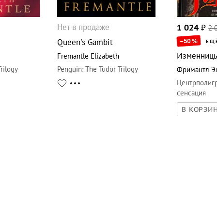
Нет в продаже
1 024
₽
2 
Queen's Gambit
–50
%
ЕЩ
Изменниц
Fremantle Elizabeth
rilogy
Penguin
:
The Tudor Trilogy
Фримантл Э
Центрполиг
сенсация
В КОРЗИ