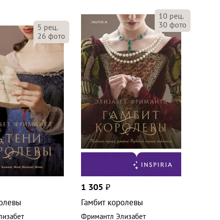
10
рец.
30
фото
5
рец.
26
фото
1 305
₽
ролевы
Гамбит королевы
лизабет
Фримантл Элизабет