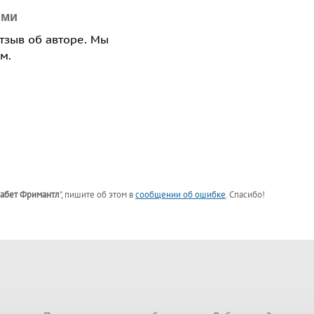
ями
отзыв об авторе. Мы
м.
абет Фримантл
"
, пишите об этом в
сообщении об ошибке
. Спасибо!