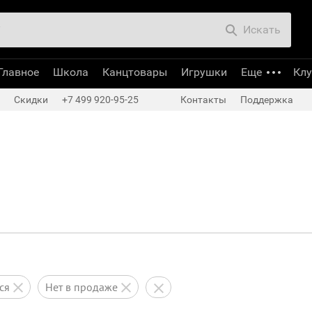
Искать
Главное
Школа
Канцтовары
Игрушки
Еще
Кл
Скидки
+7 499 920-95-25
Контакты
Поддержка
тся
нет в продаже