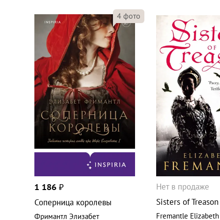
4
фото
Нет в продаже
1 186
₽
Sisters of Treason
Соперница королевы
Fremantle Elizabeth
Фримантл Элизабет