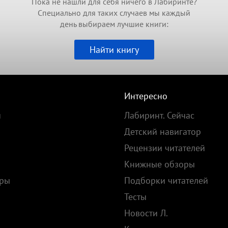
Пока не нашли для себя ничего в Лабиринте?
Специально для таких случаев мы каждый
день выбираем лучшие книги:
Найти книгу
Интересно
и
Лабиринт. Сейчас
Детский навигатор
Рецензии читателей
Книжные обзоры
ары
Подборки читателей
Тесты
ы
Новости Л.