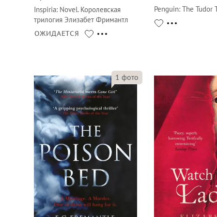
Penguin
:
The Tudor T
Inspiria
:
Novel. Королевская
трилогия Элизабет Фримантл
ОЖИДАЕТСЯ
1
фото