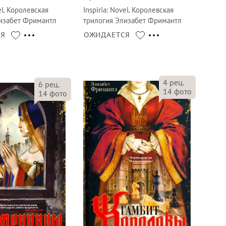
l. Королевская
Inspiria
:
Novel. Королевская
изабет Фримантл
трилогия Элизабет Фримантл
СЯ
ОЖИДАЕТСЯ
4
рец.
6
рец.
14
фото
14
фото