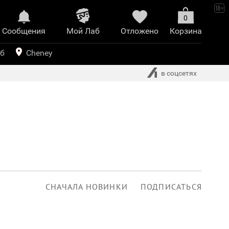
0
Сообщения
Mой Лаб​
Отложено
Корзина
иринт
уб
Cheney
в соцсетях
СНАЧАЛА НОВИНКИ
ПОДПИСАТЬСЯ