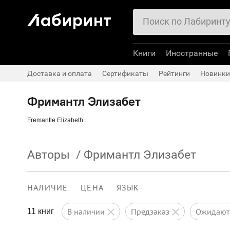
Книги
Иностранные
Доставка и оплата
Сертификаты
Рейтинги
Новинки
Фримантл Элизабет
Fremantle Elizabeth
Авторы
/
Фримантл Элизабет
НАЛИЧИЕ
ЦЕНА
ЯЗЫК
в наличии
предзаказ
ожидаю
11 книг