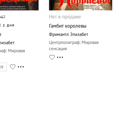
Нет в продаже
047
Гамбит королевы
Ё 2 ДНЯ
ы
Фримантл Элизабет
Центрполиграф
:
Мировая
лизабет
сенсация
раф
:
Мировая
НУ