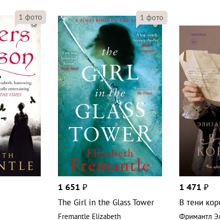
1
фото
1
фото
1 651
₽
1 471
₽
The Girl in the Glass Tower
В тени ко
Fremantle Elizabeth
Фримантл Э