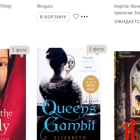
rilogy
Penguin
Inspiria
:
Nove
трилогия Эл
В КОРЗИНУ
ОЖИДАЕТ
1
фото
1
фото