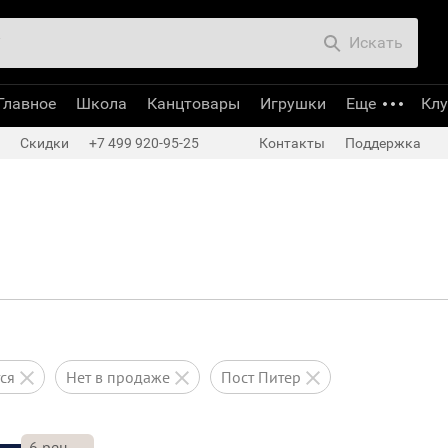
Искать
Главное
Школа
Канцтовары
Игрушки
Еще
Кл
Скидки
+7 499 920-95-25
Контакты
Поддержка
тся
нет в продаже
Пост Питер
6
рец.