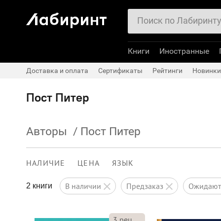
Книги
Иностранные
Доставка и оплата
Сертификаты
Рейтинги
Новинки
Пост Питер
Авторы
/
Пост Питер
НАЛИЧИЕ
ЦЕНА
ЯЗЫК
в наличии
предзаказ
ожидаю
2 книги
3
рец.