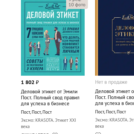
10
фото
Нет в продаже
1 802
₽
Деловой этикет 
Деловой этикет от Эмили
Пост. Полный св
Пост. Полный свод правил
для успеха в биз
для успеха в бизнесе
Пост
,
Пост
,
Пост
Пост
,
Пост
,
Пост
Эксмо
:
KRASOTA. Эт
Эксмо
:
KRASOTA. Этикет XXI
века
века