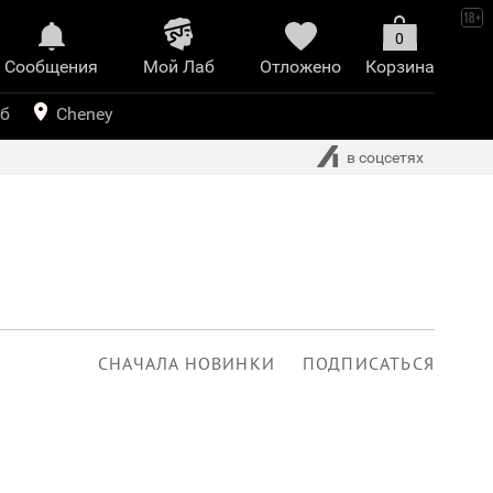
0
Сообщения
Mой Лаб​
Отложено
Корзина
иринт
уб
Cheney
в соцсетях
СНАЧАЛА НОВИНКИ
ПОДПИСАТЬСЯ