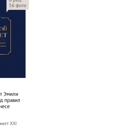
56
фото
от Эмили
од правил
несе
икет XXI