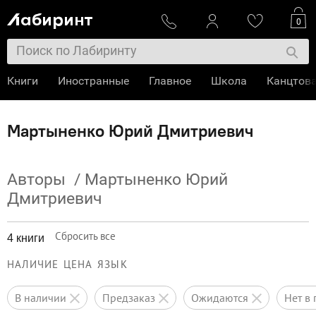
0
Книги
Иностранные
Главное
Школа
Канцтов
Мартыненко Юрий Дмитриевич
Авторы
/
Мартыненко Юрий
Дмитриевич
Сбросить все
4 книги
НАЛИЧИЕ
ЦЕНА
ЯЗЫК
в наличии
предзаказ
ожидаются
нет 