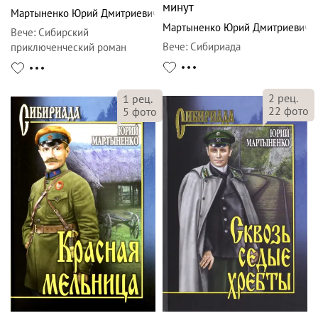
минут
Мартыненко Юрий Дмитриевич
Мартыненко Юрий Дмитриевич
Вече
:
Сибирский
Вече
:
Сибириада
приключенческий роман
2
рец.
1
рец.
22
фото
5
фото