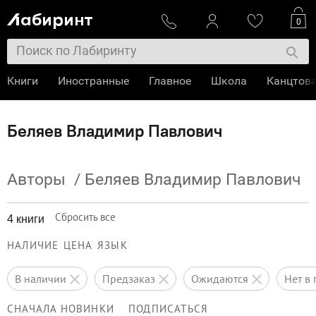
0
Книги
Иностранные
Главное
Школа
Канцтов
Беляев Владимир Павлович
Авторы
/
Беляев Владимир Павлович
Сбросить все
4 книги
НАЛИЧИЕ
ЦЕНА
ЯЗЫК
в наличии
предзаказ
ожидаются
нет 
СНАЧАЛА НОВИНКИ
ПОДПИСАТЬСЯ