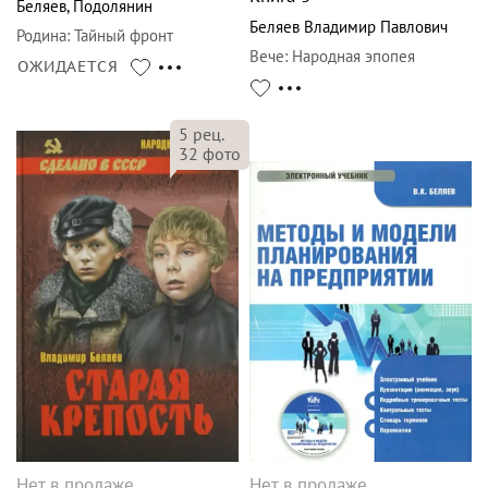
Беляев
,
Подолянин
Беляев Владимир Павлович
Родина
:
Тайный фронт
Вече
:
Народная эпопея
ОЖИДАЕТСЯ
5
рец.
32
фото
Нет в продаже
Нет в продаже