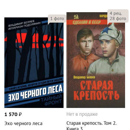
4
рец.
28
фото
1
фото
Нет в продаже
1 570
₽
Старая крепость. Том 2.
Эхо черного леса
Книга 3