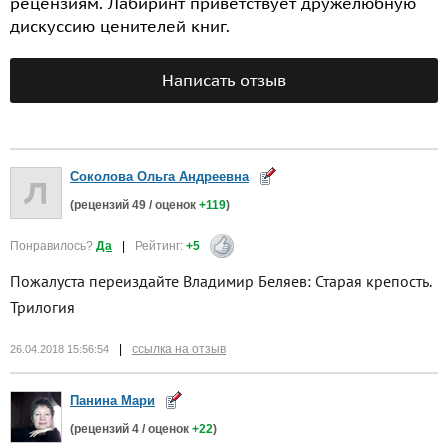
рецензиям. Лабиринт приветствует дружелюбную
дискуссию ценителей книг.
Написать отзыв
Соколова Ольга Андреевна
(рецензий
49
/ оценок
+119
)
Понравилось?
Да
|
Рейтинг:
+5
Пожалуста переиздайте Владимир Беляев: Старая крепость.
Трилогия
|
ссылка на отзыв
26.04.2018 15:56:54
Панина Мари
(рецензий
4
/ оценок
+22
)