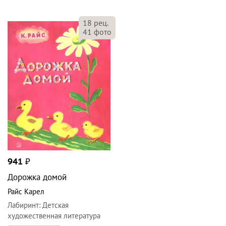
18
рец.
41
фото
941
₽
Дорожка домой
Райс Карел
Лабиринт
:
Детская
художественная литература