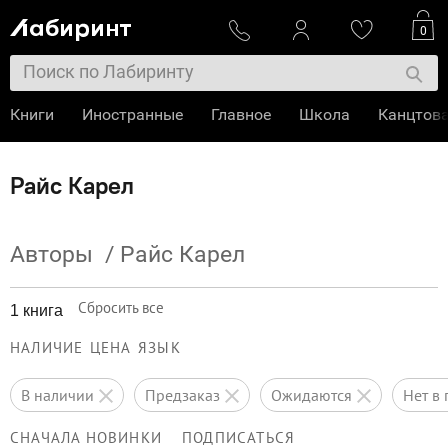
0
Книги
Иностранные
Главное
Школа
Канцтов
Райс Карел
Авторы
/
Райс Карел
Сбросить все
1 книга
НАЛИЧИЕ
ЦЕНА
ЯЗЫК
в наличии
предзаказ
ожидаются
нет 
СНАЧАЛА НОВИНКИ
ПОДПИСАТЬСЯ