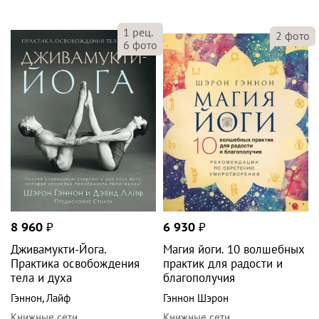
1
рец.
2
фото
6
фото
8 960
₽
6 930
₽
Дживамукти-Йога.
Магия йоги. 10 волшебных
Практика освобождения
практик для радости и
тела и духа
благополучия
Гэннон
,
Лайф
Гэннон Шэрон
Книжные сети
Книжные сети