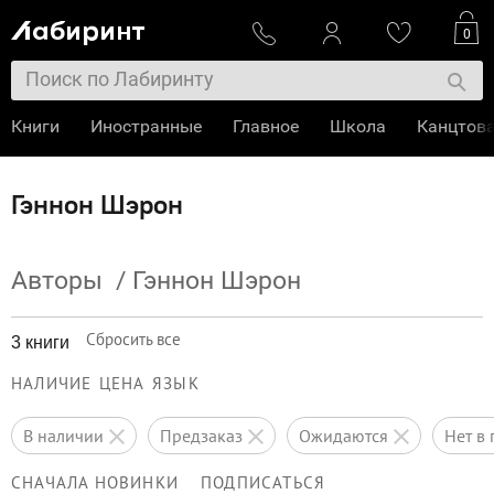
0
Книги
Иностранные
Главное
Школа
Канцтов
Гэннон Шэрон
Авторы
/
Гэннон Шэрон
Сбросить все
3 книги
НАЛИЧИЕ
ЦЕНА
ЯЗЫК
в наличии
предзаказ
ожидаются
нет 
СНАЧАЛА НОВИНКИ
ПОДПИСАТЬСЯ