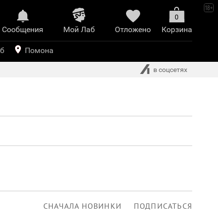
0
Сообщения
Mой Лаб​
Отложено
Корзина
иринт
уб
Помона
в соцсетях
СНАЧАЛА НОВИНКИ
ПОДПИСАТЬСЯ