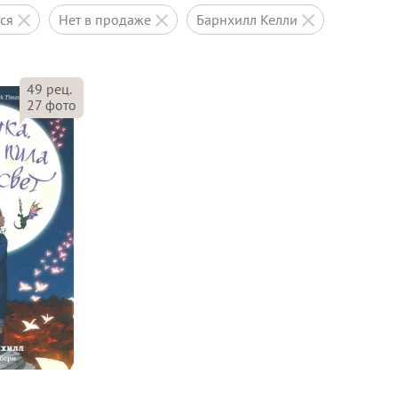
тся
нет в продаже
Барнхилл Келли
49
рец.
27
фото