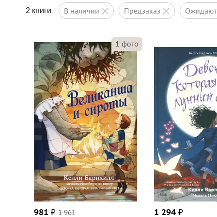
в наличии
предзаказ
ожидаю
2 книги
1
фото
981
₽
1 961
1 294
₽