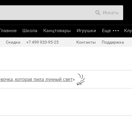
Искать
Главное
Школа
Канцтовары
Игрушки
Еще
Кл
Скидки
+7 499 920-95-25
Контакты
Поддержка
вочка, которая пила лунный свет
»