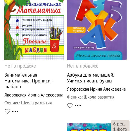
Нет в продаже
Нет в продаже
Занимательная
Азбука для малышей.
математика. Прописи-
Учимся писать буквы
шаблон
Яворовская Ирина Алексеевна
Яворовская Ирина Алексеевна
Феникс
:
Школа развития
Феникс
:
Школа развития
6
рец.
1
фото