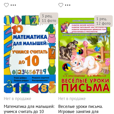
3
рец.
1
рец.
11
фото
12
фото
Нет в продаже
Нет в продаже
Математика для малышей:
Веселые уроки письма.
учимся считать до 10
Игровые занятия для