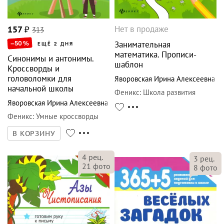
Нет в продаже
157
₽
313
–50
%
Занимательная
ЕЩЁ 2 ДНЯ
математика. Прописи-
Синонимы и антонимы.
шаблон
Кроссворды и
головоломки для
Яворовская Ирина Алексеевна
начальной школы
Феникс
:
Школа развития
Яворовская Ирина Алексеевна
Феникс
:
Умные кроссворды
В КОРЗИНУ
4
рец.
3
рец.
21
фото
8
фото