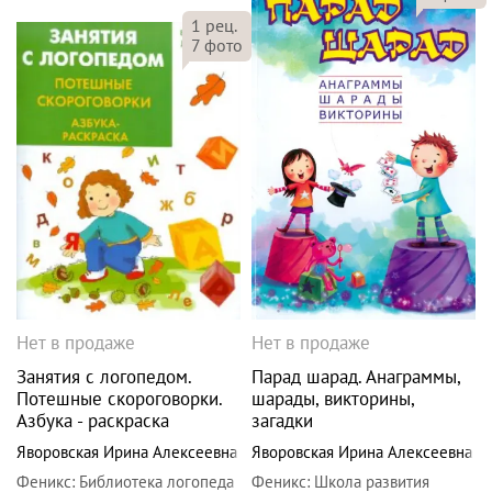
1
рец.
7
фото
Нет в продаже
Нет в продаже
Занятия с логопедом.
Парад шарад. Анаграммы,
Потешные скороговорки.
шарады, викторины,
Азбука - раскраска
загадки
Яворовская Ирина Алексеевна
Яворовская Ирина Алексеевна
Феникс
:
Библиотека логопеда
Феникс
:
Школа развития