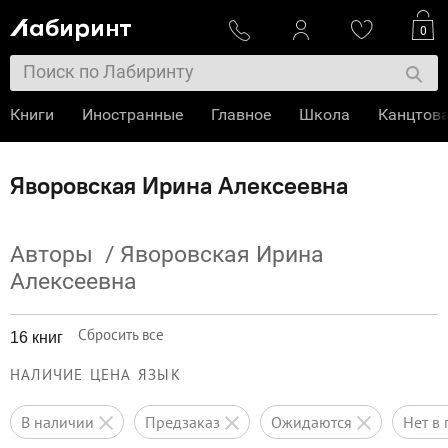
0
Книги
Иностранные
Главное
Школа
Канцтов
Яворовская Ирина Алексеевна
Авторы
/
Яворовская Ирина
Алексеевна
Сбросить все
16 книг
НАЛИЧИЕ
ЦЕНА
ЯЗЫК
в наличии
предзаказ
ожидаются
нет 