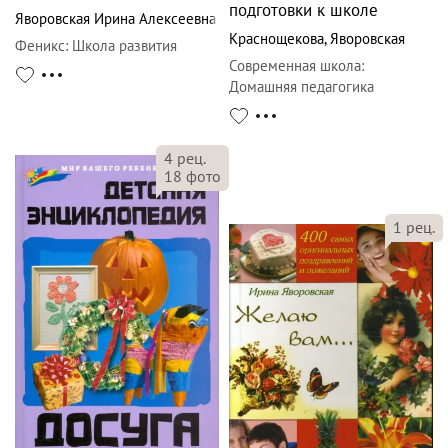
подготовки к школе
Яворовская Ирина Алексеевна
Краснощекова
,
Яворовская
Феникс
:
Школа развития
Современная школа
:
Домашняя педагогика
4
рец.
18
фото
1
рец.