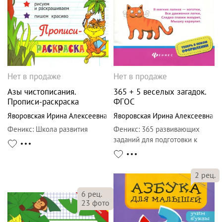
Нет в продаже
Нет в продаже
Азы чистописания.
365 + 5 веселых загадок.
Прописи-раскраска
ФГОС
Яворовская Ирина Алексеевна
Яворовская Ирина Алексеевна
Феникс
:
Школа развития
Феникс
:
365 развивающих
заданий для подготовки к
школе
2
рец.
6
рец.
23
фото