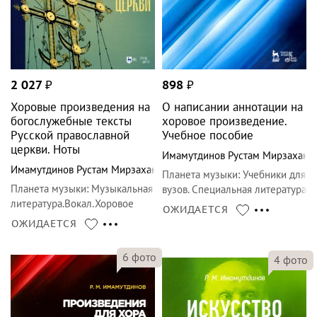
2 027
₽
898
₽
Хоровые произведения на
О написании аннотации на
богослужебные тексты
хоровое произведение.
Русской православной
Учебное пособие
церкви. Ноты
Имамутдинов Рустам Мирзахано
Имамутдинов Рустам Мирзаханович
Планета музыки
:
Учебники для
Планета музыки
:
Музыкальная
вузов. Специальная литература
литература.Вокал.Хоровое
ОЖИДАЕТСЯ
искусство
ОЖИДАЕТСЯ
6
фото
4
фото