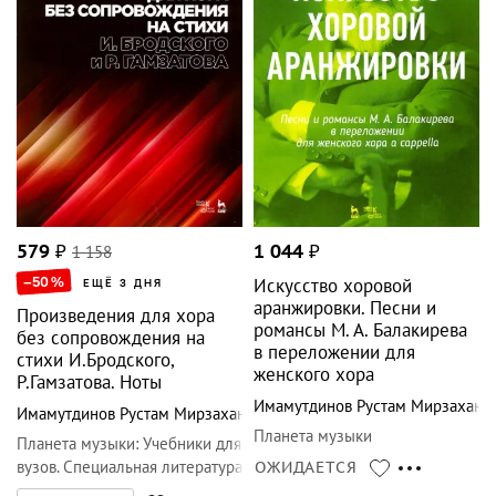
579
₽
1 158
1 044
₽
–50
%
Искусство хоровой
ЕЩЁ 3 ДНЯ
аранжировки. Песни и
Произведения для хора
романсы М. А. Балакирева
без сопровождения на
в переложении для
стихи И.Бродского,
женского хора
Р.Гамзатова. Ноты
Имамутдинов Рустам Мирзахано
Имамутдинов Рустам Мирзаханович
Планета музыки
Планета музыки
:
Учебники для
вузов. Специальная литература
ОЖИДАЕТСЯ