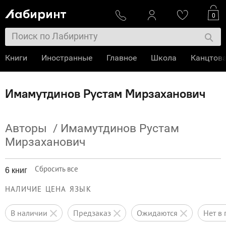
0
Книги
Иностранные
Главное
Школа
Канцтов
Имамутдинов Рустам Мирзаханович
Авторы
/
Имамутдинов Рустам
Мирзаханович
Сбросить все
6 книг
НАЛИЧИЕ
ЦЕНА
ЯЗЫК
в наличии
предзаказ
ожидаются
нет 