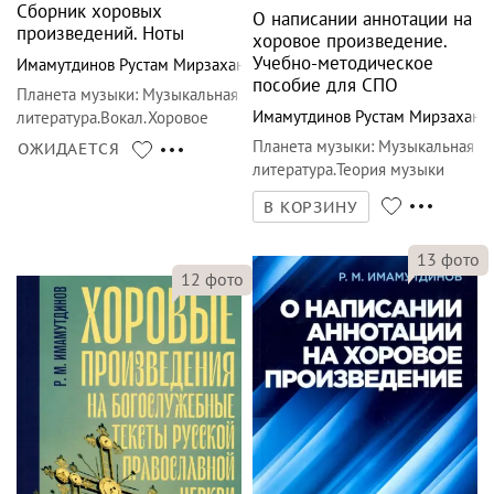
Сборник хоровых
О написании аннотации на
произведений. Ноты
хоровое произведение.
Учебно-методическое
Имамутдинов Рустам Мирзаханович
пособие для СПО
Планета музыки
:
Музыкальная
Имамутдинов Рустам Мирзахано
литература.Вокал.Хоровое
искусство
Планета музыки
:
Музыкальная
ОЖИДАЕТСЯ
литература.Теория музыки
В КОРЗИНУ
13
фото
12
фото