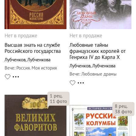
Нет в продаже
Нет в продаже
Высшая знать на службе
Любовные тайны
Российского государства
французских королей от
Генриха IV до Карла Х
Лубченков
,
Лубченкова
Лубченков
,
Лубченкова
Вече
:
Россия. Моя история
Вече
:
Любовные драмы
1
рец.
11
фото
8
рец.
38
фото