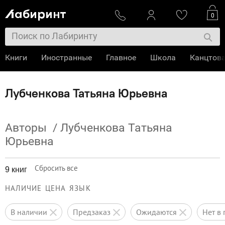
0
Книги
Иностранные
Главное
Школа
Канцтов
Лубченкова Татьяна Юрьевна
Авторы
/
Лубченкова Татьяна
Юрьевна
Сбросить все
9 книг
НАЛИЧИЕ
ЦЕНА
ЯЗЫК
в наличии
предзаказ
ожидаются
нет 