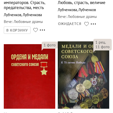
императоров. Страсть,
Любовь, страсть, величие
предательства, месть
Лубченкова
,
Лубченков
Лубченков
,
Лубченкова
Вече
:
Любовные драмы
Вече
:
Любовные драмы
ОЖИДАЕТСЯ
В КОРЗИНУ
1
рец.
1
фото
11
фото