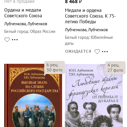
Нет в продаже
8 468
₽
Ордена и медали
Медали и ордена
Советского Союза
Советского Союза. К 75-
летию Победы
Лубченкова
,
Лубченков
Лубченкова
,
Лубченков
Белый город
:
Образ России
Белый город
:
Юбилейные
даты
ОЖИДАЕТСЯ
6
рец.
4
рец.
30
фото
27
фото