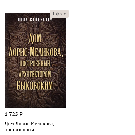
1
фото
1 725
₽
Дом Лорис-Меликова,
построенный