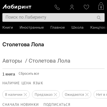
0
Книги
Иностранные
Главное
Школа
Канцтов
Столетова Лола
Авторы
/
Столетова Лола
Сбросить все
1 книга
НАЛИЧИЕ
ЦЕНА
ЯЗЫК
в наличии
предзаказ
ожидаются
нет 
СНАЧАЛА НОВИНКИ
ПОДПИСАТЬСЯ