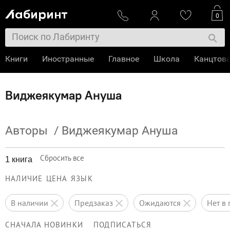
0
Книги
Иностранные
Главное
Школа
Канцтов
Виджеякумар Ануша
Авторы
/
Виджеякумар Ануша
Сбросить все
1 книга
НАЛИЧИЕ
ЦЕНА
ЯЗЫК
в наличии
предзаказ
ожидаются
нет 
СНАЧАЛА НОВИНКИ
ПОДПИСАТЬСЯ