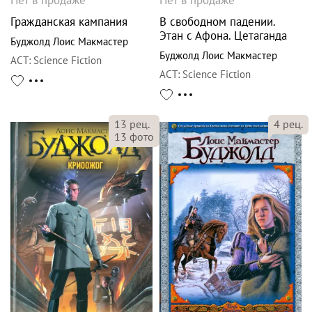
Гражданская кампания
В свободном падении.
Этан с Афона. Цетаганда
Буджолд Лоис Макмастер
Буджолд Лоис Макмастер
АСТ
:
Science Fiction
АСТ
:
Science Fiction
4
рец.
13
рец.
13
фото