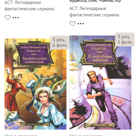
Буджолд Лоис Макмастер
АСТ
:
Легендарные
АСТ
:
Легендарные
фантастические сериалы
фантастические сериалы
3
рец.
3
рец.
5
фото
6
фото
Нет в продаже
Нет в продаже