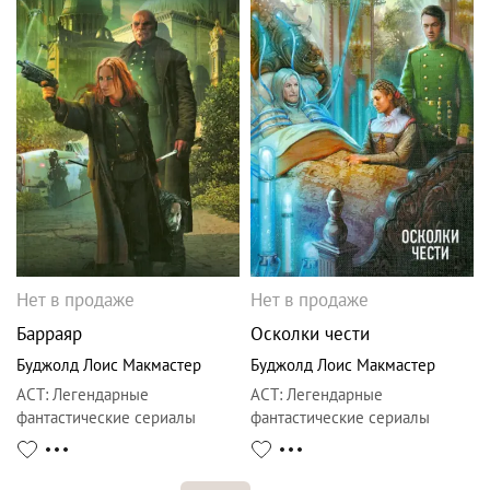
Нет в продаже
Нет в продаже
Барраяр
Осколки чести
Буджолд Лоис Макмастер
Буджолд Лоис Макмастер
АСТ
:
Легендарные
АСТ
:
Легендарные
фантастические сериалы
фантастические сериалы