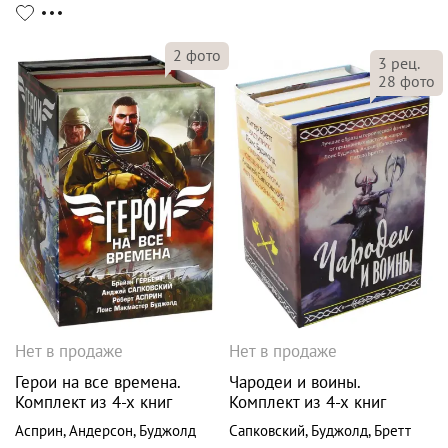
2
фото
3
рец.
28
фото
Нет в продаже
Нет в продаже
Герои на все времена.
Чародеи и воины.
Комплект из 4-х книг
Комплект из 4-х книг
Асприн
,
Андерсон
,
Буджолд
Сапковский
,
Буджолд
,
Бретт