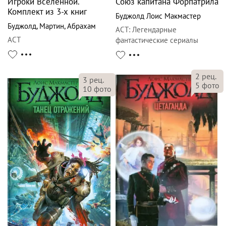
Игроки Вселенной.
Союз капитана Форпатрила
Комплект из 3-х книг
Буджолд Лоис Макмастер
Буджолд
,
Мартин
,
Абрахам
АСТ
:
Легендарные
АСТ
фантастические сериалы
2
рец.
3
рец.
5
фото
10
фото