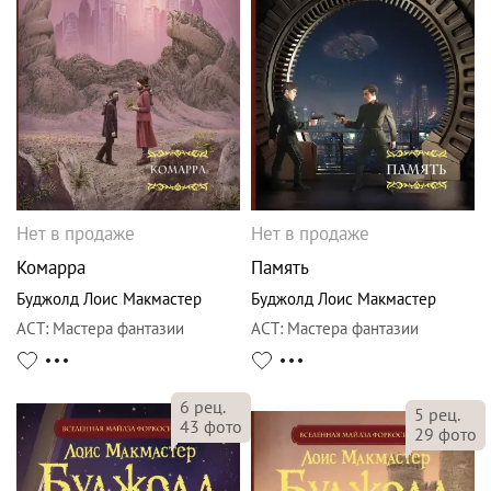
Нет в продаже
Нет в продаже
Комарра
Память
Буджолд Лоис Макмастер
Буджолд Лоис Макмастер
АСТ
:
Мастера фантазии
АСТ
:
Мастера фантазии
6
рец.
5
рец.
43
фото
29
фото