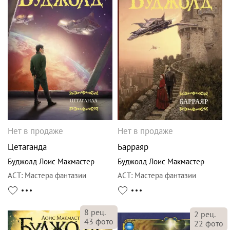
Нет в продаже
Нет в продаже
Цетаганда
Барраяр
Буджолд Лоис Макмастер
Буджолд Лоис Макмастер
АСТ
:
Мастера фантазии
АСТ
:
Мастера фантазии
8
рец.
2
рец.
43
фото
22
фото