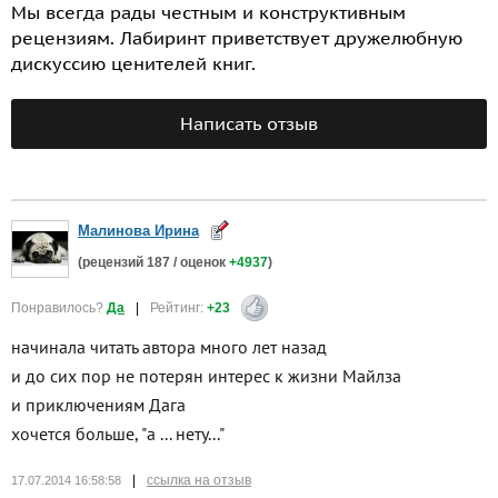
Мы всегда рады честным и конструктивным
рецензиям. Лабиринт приветствует дружелюбную
дискуссию ценителей книг.
Написать отзыв
Малинова Ирина
(рецензий
187
/ оценок
+4937
)
Понравилось?
Да
|
Рейтинг:
+23
начинала читать автора много лет назад
и до сих пор не потерян интерес к жизни Майлза
и приключениям Дага
хочется больше, "а ... нету..."
|
ссылка на отзыв
17.07.2014 16:58:58