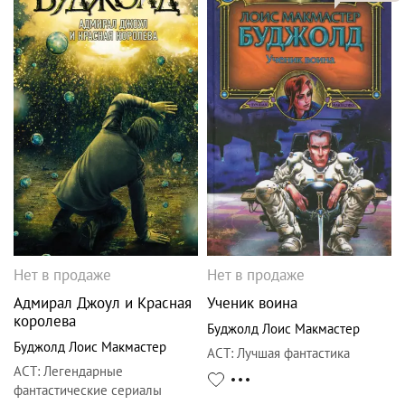
Нет в продаже
Нет в продаже
Адмирал Джоул и Красная
Ученик воина
королева
Буджолд Лоис Макмастер
Буджолд Лоис Макмастер
АСТ
:
Лучшая фантастика
АСТ
:
Легендарные
фантастические сериалы