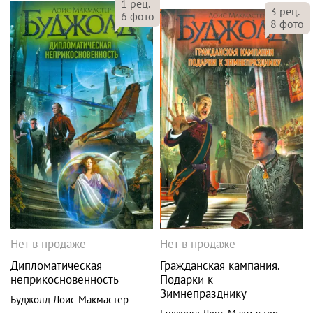
1
рец.
3
рец.
6
фото
8
фото
Нет в продаже
Нет в продаже
Дипломатическая
Гражданская кампания.
неприкосновенность
Подарки к
Зимнепразднику
Буджолд Лоис Макмастер