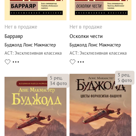
Нет в продаже
Нет в продаже
Барраяр
Осколки чести
Буджолд Лоис Макмастер
Буджолд Лоис Макмастер
АСТ
:
Эксклюзивная классика
АСТ
:
Эксклюзивная классика
3
рец.
5
рец.
5
фото
34
фото