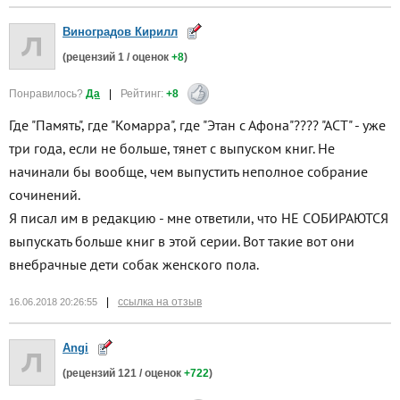
Виноградов Кирилл
(рецензий
1
/ оценок
+8
)
Понравилось?
Да
|
Рейтинг:
+8
Где "Память", где "Комарра", где "Этан с Афона"???? "АСТ" - уже
три года, если не больше, тянет с выпуском книг. Не
начинали бы вообще, чем выпустить неполное собрание
сочинений.
Я писал им в редакцию - мне ответили, что НЕ СОБИРАЮТСЯ
выпускать больше книг в этой серии. Вот такие вот они
внебрачные дети собак женского пола.
|
ссылка на отзыв
16.06.2018 20:26:55
Angi
(рецензий
121
/ оценок
+722
)