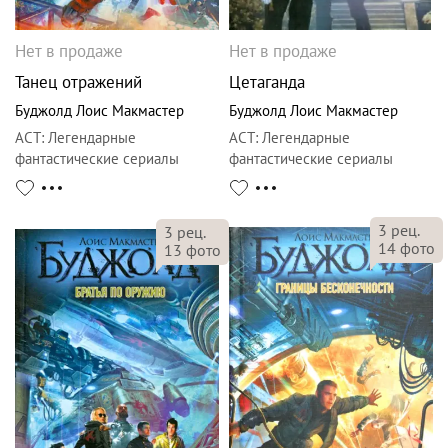
Нет в продаже
Нет в продаже
Танец отражений
Цетаганда
Буджолд Лоис Макмастер
Буджолд Лоис Макмастер
АСТ
:
Легендарные
АСТ
:
Легендарные
фантастические сериалы
фантастические сериалы
3
рец.
3
рец.
14
фото
13
фото