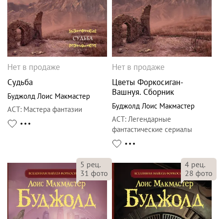
Нет в продаже
Нет в продаже
Судьба
Цветы Форкосиган-
Вашнуя. Сборник
Буджолд Лоис Макмастер
Буджолд Лоис Макмастер
АСТ
:
Мастера фантазии
АСТ
:
Легендарные
фантастические сериалы
5
рец.
4
рец.
31
фото
28
фото