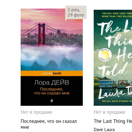
2
рец.
29
фото
Нет в продаже
Нет в продаже
Последнее, что он сказал
The Last Thing H
мне
Dave Laura