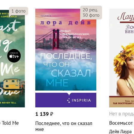
20
рец.
1
фото
30
фото
Нет в про
1 139
₽
e Told Me
Восемьсот
Последнее, что он сказал
мне
Дейв Лаура