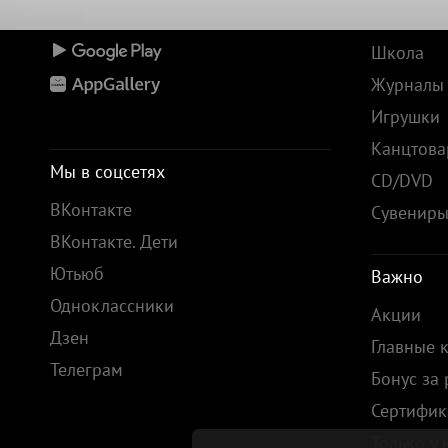
Все книг
Школа
Журналы
Игрушки
Канцтов
Мы в соцсетях
CD/DVD
ВКонтакте
Сувенир
ВКонтакте. Дети
Ютьюб
Важно
Одноклассники
Акции
Дзен
Главные 
Телеграм
Бонус за
Сертифик
Только у 