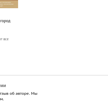
 город
ют все
ями
отзыв об авторе. Мы
м.