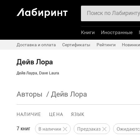
Книги
Иностранные
Доставка и оплата
Сертификаты
Рейтинги
Новинки
Дейв Лора
Дейв Лаура, Dave Laura
Авторы
/
Дейв Лора
НАЛИЧИЕ
ЦЕНА
ЯЗЫК
в наличии
предзаказ
ожидают
7 книг