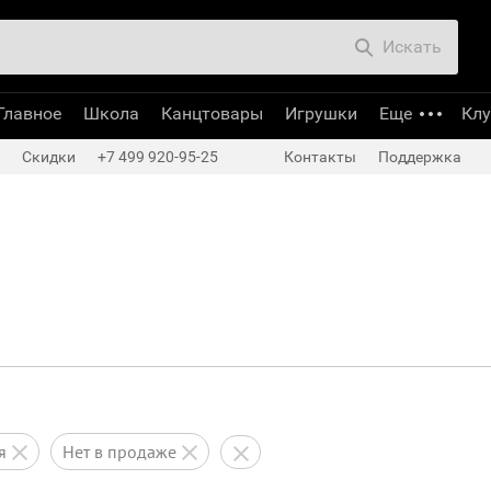
Искать
Главное
Школа
Канцтовары
Игрушки
Еще
Кл
Скидки
+7 499 920-95-25
Контакты
Поддержка
ся
нет в продаже