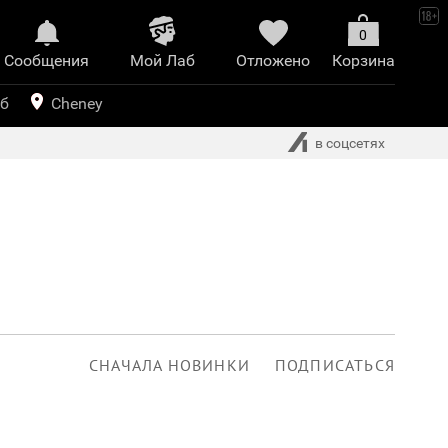
0
Сообщения
Mой Лаб​
Отложено
Корзина
иринт
уб
Cheney
в соцсетях
СНАЧАЛА НОВИНКИ
ПОДПИСАТЬСЯ