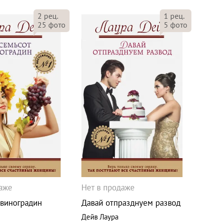
2
рец.
1
рец.
25
фото
5
фото
даже
Нет в продаже
 виноградин
Давай отпразднуем развод
Дейв Лаура