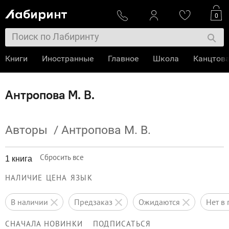
0
Книги
Иностранные
Главное
Школа
Канцтов
Антропова М. В.
Авторы
/
Антропова М. В.
Сбросить все
1 книга
НАЛИЧИЕ
ЦЕНА
ЯЗЫК
в наличии
предзаказ
ожидаются
нет 
СНАЧАЛА НОВИНКИ
ПОДПИСАТЬСЯ