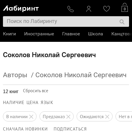
0
Книги
Иностранные
Главное
Школа
Канцтов
Соколов Николай Сергеевич
Авторы
/
Соколов Николай Сергеевич
Сбросить все
12 книг
НАЛИЧИЕ
ЦЕНА
ЯЗЫК
в наличии
предзаказ
ожидаются
нет 
СНАЧАЛА НОВИНКИ
ПОДПИСАТЬСЯ