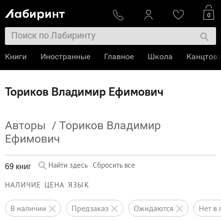
0
Книги
Иностранные
Главное
Школа
Канцтов
Ториков Владимир Ефимович
Авторы
/
Ториков Владимир
Ефимович
Найти здесь
Сбросить все
69 книг
НАЛИЧИЕ
ЦЕНА
ЯЗЫК
в наличии
предзаказ
ожидаются
нет 