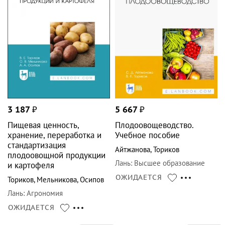
3 187
₽
5 667
₽
Пищевая ценность,
Плодоовощеводство.
хранение, переработка и
Учебное пособие
стандартизация
Айтжанова
,
Ториков
плодоовощной продукции
Лань
:
Высшее образование
и картофеля
ОЖИДАЕТСЯ
Ториков
,
Мельникова
,
Осипов
Лань
:
Агрономия
ОЖИДАЕТСЯ