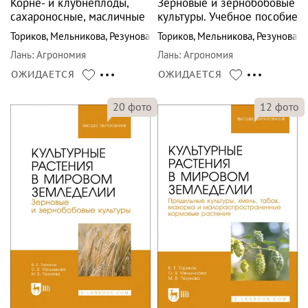
Корне- и клубнеплоды,
Зерновые и зернобобовые
сахароносные, масличные
культуры. Учебное пособие
Ториков
,
Мельникова
,
Резунова
Ториков
,
Мельникова
,
Резунова
Лань
:
Агрономия
Лань
:
Агрономия
ОЖИДАЕТСЯ
ОЖИДАЕТСЯ
20
фото
12
фото