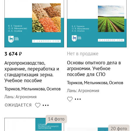
Нет в продаже
3 674
₽
Основы опытного дела в
Агропроизводство,
агрономии. Учебное
хранение, переработка и
пособие для СПО
стандартизация зерна.
Учебное пособие
Ториков
,
Мельникова
,
Осипов
Ториков
,
Мельникова
,
Осипов
Лань
:
Агрономия
Лань
:
Агрономия
ОЖИДАЕТСЯ
14
фото
20
фото