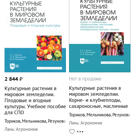
Нет в продаже
2 844
₽
Культурные растения в
Культурные растения в
мировом земледелии.
мировом земледелии.
Корне- и клубнеплоды,
Плодовые и ягодные
сахароносные, масличные
культуры. Учебное пособие
для СПО
Ториков
,
Мельникова
,
Резунова
Ториков
,
Мельникова
,
Резунова
Лань
:
Агрономия
Лань
:
Агрономия