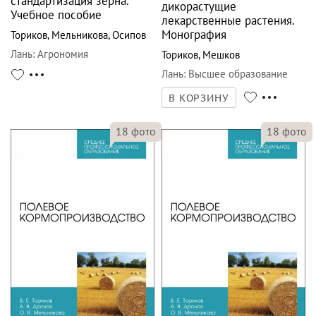
стандартизация зерна.
дикорастущие
Учебное пособие
лекарственные растения.
Монография
Ториков
,
Мельникова
,
Осипов
Лань
:
Агрономия
Ториков
,
Мешков
Лань
:
Высшее образование
В КОРЗИНУ
18
фото
18
фото