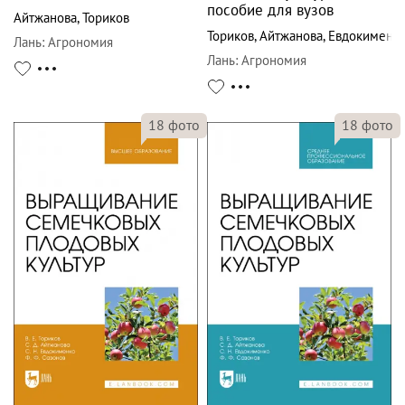
пособие для вузов
Айтжанова
,
Ториков
Ториков
,
Айтжанова
,
Евдокименк
Лань
:
Агрономия
Лань
:
Агрономия
18
фото
18
фото