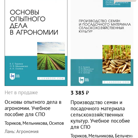
Нет в продаже
3 385
₽
Основы опытного дела в
Производство семян и
агрономии. Учебное
посадочного материала
пособие для СПО
сельскохозяйственных
культур. Учебное пособие
Ториков
,
Мельникова
,
Осипов
для СПО
Лань
:
Агрономия
Ториков
,
Мельникова
,
Бельченко