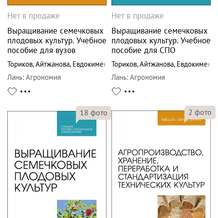
Нет в продаже
Нет в продаже
Выращивание семечковых
Выращивание семечковых
плодовых культур. Учебное
плодовых культур. Учебное
пособие для вузов
пособие для СПО
Ториков
,
Айтжанова
,
Евдокименко
Ториков
,
Айтжанова
,
Евдокименк
Лань
:
Агрономия
Лань
:
Агрономия
2
фото
18
фото