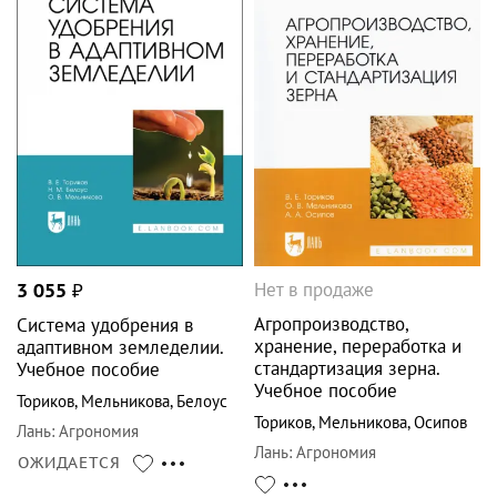
Нет в продаже
3 055
₽
Агропроизводство,
Система удобрения в
хранение, переработка и
адаптивном земледелии.
стандартизация зерна.
Учебное пособие
Учебное пособие
Ториков
,
Мельникова
,
Белоус
Ториков
,
Мельникова
,
Осипов
Лань
:
Агрономия
Лань
:
Агрономия
ОЖИДАЕТСЯ