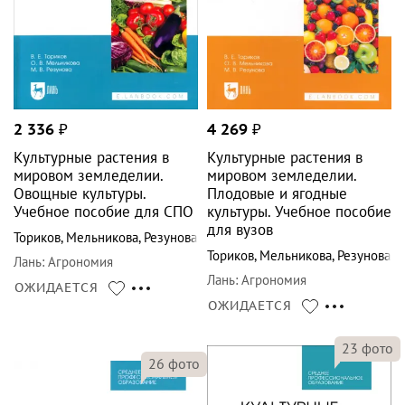
2 336
₽
4 269
₽
Культурные растения в
Культурные растения в
мировом земледелии.
мировом земледелии.
Овощные культуры.
Плодовые и ягодные
Учебное пособие для СПО
культуры. Учебное пособие
для вузов
Ториков
,
Мельникова
,
Резунова
Ториков
,
Мельникова
,
Резунова
Лань
:
Агрономия
Лань
:
Агрономия
ОЖИДАЕТСЯ
ОЖИДАЕТСЯ
23
фото
26
фото