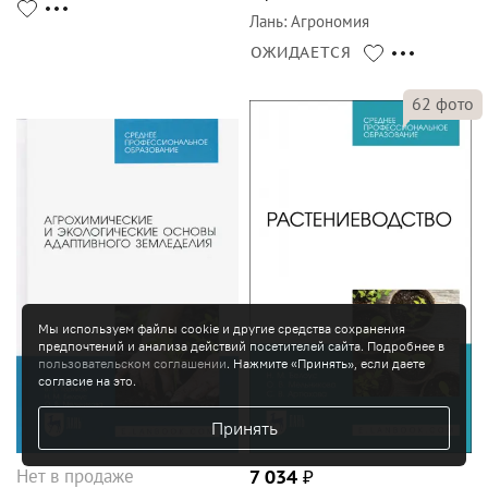
Лань
:
Агрономия
ОЖИДАЕТСЯ
62
фото
Мы используем файлы cookie и другие средства сохранения
предпочтений и анализа действий посетителей сайта. Подробнее в
пользовательском соглашении
. Нажмите «Принять», если даете
согласие на это.
Принять
Нет в продаже
7 034
₽