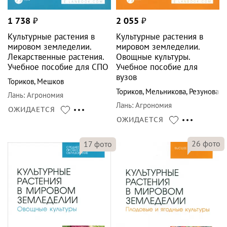
1 738
₽
2 055
₽
Культурные растения в
Культурные растения в
мировом земледелии.
мировом земледелии.
Лекарственные растения.
Овощные культуры.
Учебное пособие для СПО
Учебное пособие для
вузов
Ториков
,
Мешков
Ториков
,
Мельникова
,
Резунова
Лань
:
Агрономия
Лань
:
Агрономия
ОЖИДАЕТСЯ
ОЖИДАЕТСЯ
26
фото
17
фото