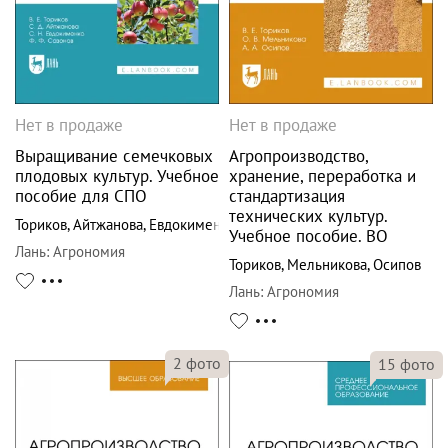
Нет в продаже
Нет в продаже
Выращивание семечковых
Агропроизводство,
плодовых культур. Учебное
хранение, переработка и
пособие для СПО
стандартизация
технических культур.
Ториков
,
Айтжанова
,
Евдокименко
Учебное пособие. ВО
Лань
:
Агрономия
Ториков
,
Мельникова
,
Осипов
Лань
:
Агрономия
2
фото
15
фото