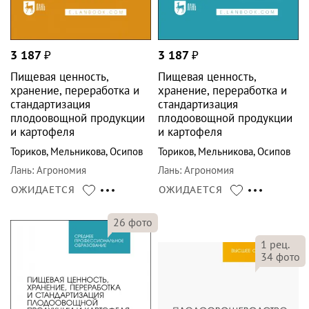
3 187
₽
3 187
₽
Пищевая ценность,
Пищевая ценность,
хранение, переработка и
хранение, переработка и
стандартизация
стандартизация
плодоовощной продукции
плодоовощной продукции
и картофеля
и картофеля
Ториков
,
Мельникова
,
Осипов
Ториков
,
Мельникова
,
Осипов
Лань
:
Агрономия
Лань
:
Агрономия
ОЖИДАЕТСЯ
ОЖИДАЕТСЯ
26
фото
1
рец.
34
фото