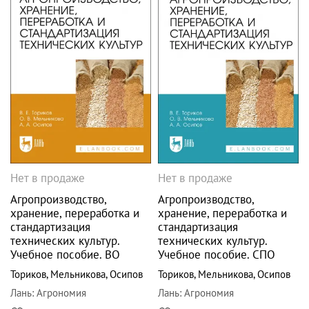
Нет в продаже
Нет в продаже
Агропроизводство,
Агропроизводство,
хранение, переработка и
хранение, переработка и
стандартизация
стандартизация
технических культур.
технических культур.
Учебное пособие. ВО
Учебное пособие. СПО
Ториков
,
Мельникова
,
Осипов
Ториков
,
Мельникова
,
Осипов
Лань
:
Агрономия
Лань
:
Агрономия