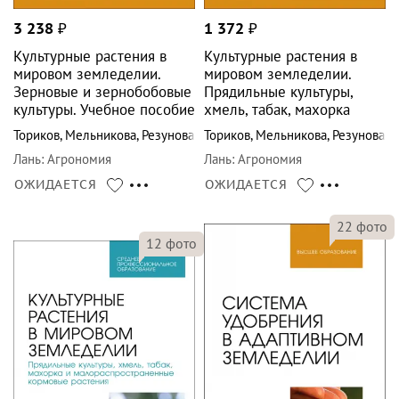
3 238
₽
1 372
₽
Культурные растения в
Культурные растения в
мировом земледелии.
мировом земледелии.
Зерновые и зернобобовые
Прядильные культуры,
культуры. Учебное пособие
хмель, табак, махорка
Ториков
,
Мельникова
,
Резунова
Ториков
,
Мельникова
,
Резунова
Лань
:
Агрономия
Лань
:
Агрономия
ОЖИДАЕТСЯ
ОЖИДАЕТСЯ
22
фото
12
фото