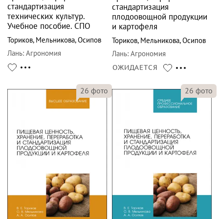
стандартизация
стандартизация
технических культур.
плодоовощной продукции
Учебное пособие. СПО
и картофеля
Ториков
,
Мельникова
,
Осипов
Ториков
,
Мельникова
,
Осипов
Лань
:
Агрономия
Лань
:
Агрономия
ОЖИДАЕТСЯ
26
фото
26
фото