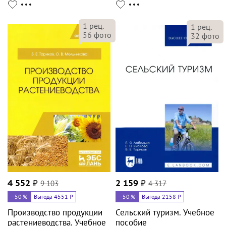
1
рец.
1
рец.
56
фото
32
фото
4 552
₽
9 103
2 159
₽
4 317
–50
%
Выгода 4551 ₽
–50
%
Выгода 2158 ₽
Производство продукции
Сельский туризм. Учебное
растениеводства. Учебное
пособие