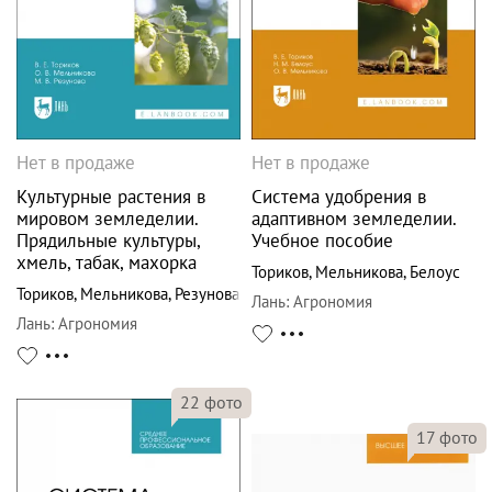
Нет в продаже
Нет в продаже
Культурные растения в
Система удобрения в
мировом земледелии.
адаптивном земледелии.
Прядильные культуры,
Учебное пособие
хмель, табак, махорка
Ториков
,
Мельникова
,
Белоус
Ториков
,
Мельникова
,
Резунова
Лань
:
Агрономия
Лань
:
Агрономия
22
фото
17
фото