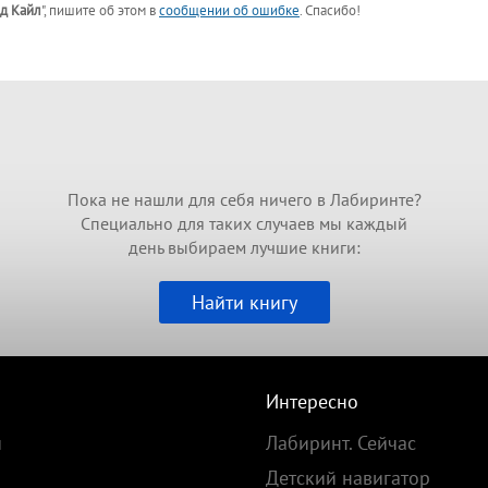
д Кайл
"
, пишите об этом в
сообщении об ошибке
. Спасибо!
Пока не нашли для себя ничего в Лабиринте?
Специально для таких случаев мы каждый
день выбираем лучшие книги:
Найти книгу
Интересно
и
Лабиринт. Сейчас
Детский навигатор