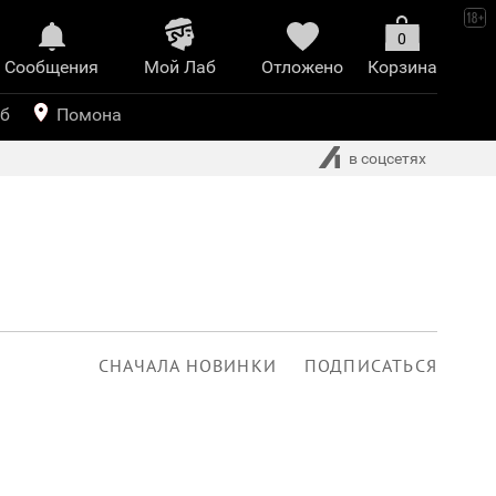
0
Сообщения
Mой Лаб​
Отложено
Корзина
иринт
уб
Помона
в соцсетях
СНАЧАЛА НОВИНКИ
ПОДПИСАТЬСЯ