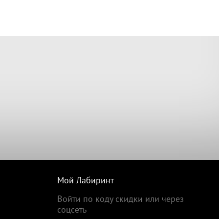
Мой Лабиринт
Войти по коду скидки или через
соцсеть