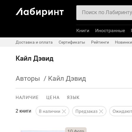
Книги
Иностранные
Доставка и оплата
Сертификаты
Рейтинги
Новинки
Кайл Дэвид
Авторы
/
Кайл Дэвид
НАЛИЧИЕ
ЦЕНА
ЯЗЫК
в наличии
предзаказ
ожидаю
2 книги
10
фото