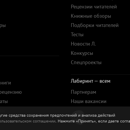
Рецензии читателей
Книжные обзоры
ары
Подборки читателей
Тесты
ы
Новости Л.
Конкурсы
Спецпроекты
Лабиринт — всем
книги
 рецензию
Партнерам
аты
Наши вакансии
нас
гие средства сохранения предпочтений и анализа действий
зы
ользовательском соглашении
. Нажмите «Принять», если даете согл