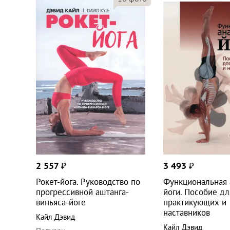
2 557
₽
3 493
₽
Рокет-йога. Руководство по
Функциональная 
прогрессивной аштанга-
йоги. Пособие дл
виньяса-йоге
практикующих и
наставников
Кайл Дэвид
Кайл Дэвид