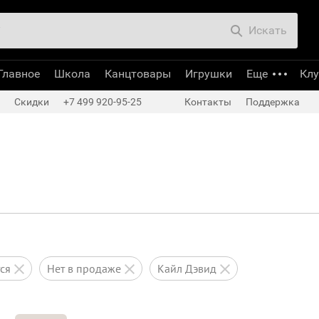
Искать
Главное
Школа
Канцтовары
Игрушки
Еще
Кл
Скидки
+7 499 920-95-25
Контакты
Поддержка
тся
нет в продаже
Кайл Дэвид