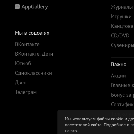
Журналы
Игрушки
Канцтов
Мы в соцсетях
CD/DVD
ВКонтакте
Сувенир
ВКонтакте. Дети
Ютьюб
Важно
Одноклассники
Акции
Дзен
Главные 
Телеграм
Бонус за
Сертифик
Только у 
Мы используем файлы cookie и дру
Предзака
посетителей сайта. Подробнее в
п
на это.