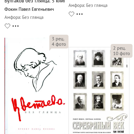
Булгаков без глянца. 5 книг
Амфора
:
Без глянца
Фокин Павел Евгеньевич
Амфора
:
Без глянца
3
рец.
4
фото
2
рец.
10
фото