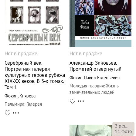
Нет в продаже
Нет в продаже
Серебряный век.
Александр Зиновьев.
Портретная галерея
Прометей отвергнутый
культурных героев рубежа
Фокин Павел Евгеньевич
XIX-XX веков. В 3-х томах.
Молодая гвардия
:
Жизнь
Том 1
замечательных людей
Фокин
,
Князева
Пальмира
:
Галерея
2
рец.
11
фото