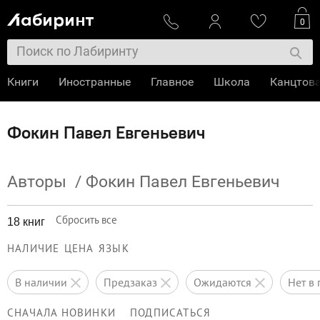
0
Книги
Иностранные
Главное
Школа
Канцтов
Фокин Павел Евгеньевич
Авторы
/
Фокин Павел Евгеньевич
Сбросить все
18 книг
НАЛИЧИЕ
ЦЕНА
ЯЗЫК
в наличии
предзаказ
ожидаются
нет 
СНАЧАЛА НОВИНКИ
ПОДПИСАТЬСЯ