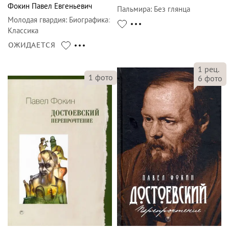
Фокин Павел Евгеньевич
Пальмира
:
Без глянца
Молодая гвардия
:
Биографика:
Классика
ОЖИДАЕТСЯ
1
рец.
1
фото
6
фото