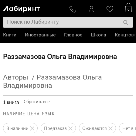
0
Книги
Иностранные
Главное
Школа
Канцтов
Раззамазова Ольга Владимировна
Авторы
/
Раззамазова Ольга
Владимировна
Сбросить все
1 книга
НАЛИЧИЕ
ЦЕНА
ЯЗЫК
в наличии
предзаказ
ожидаются
нет 