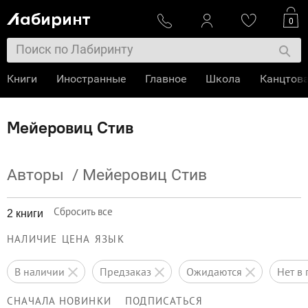
0
Книги
Иностранные
Главное
Школа
Канцтов
Мейеровиц Стив
Авторы
/
Мейеровиц Стив
Сбросить все
2 книги
НАЛИЧИЕ
ЦЕНА
ЯЗЫК
в наличии
предзаказ
ожидаются
нет 
СНАЧАЛА НОВИНКИ
ПОДПИСАТЬСЯ