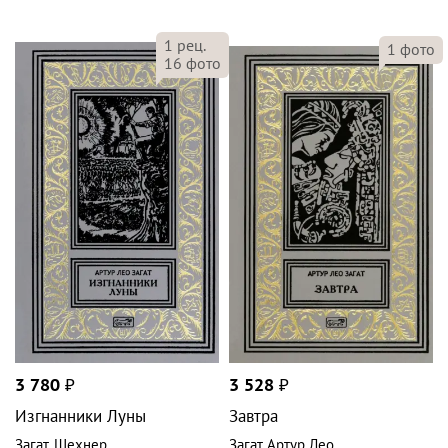
1
рец.
1
фото
16
фото
3 780
₽
3 528
₽
Изгнанники Луны
Завтра
Загат
,
Шехнер
Загат Артур Лео