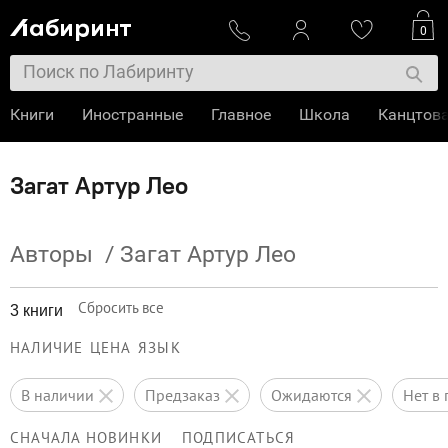
0
Книги
Иностранные
Главное
Школа
Канцтов
Загат Артур Лео
Авторы
/
Загат Артур Лео
Сбросить все
3 книги
НАЛИЧИЕ
ЦЕНА
ЯЗЫК
в наличии
предзаказ
ожидаются
нет 
СНАЧАЛА НОВИНКИ
ПОДПИСАТЬСЯ