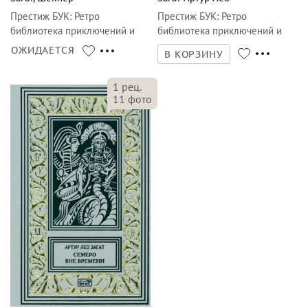
Престиж БУК
:
Ретро
Престиж БУК
:
Ретро
библиотека приключений и
библиотека приключений и
научной фантастики
научной фантастики
ОЖИДАЕТСЯ
В КОРЗИНУ
1
рец.
11
фото