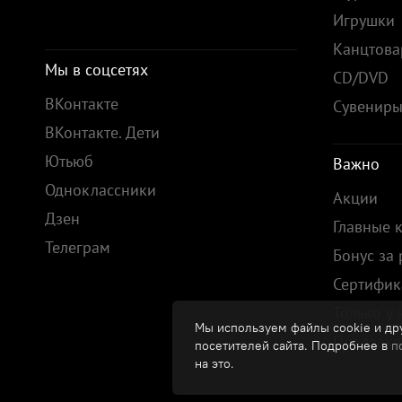
Игрушки
Канцтов
Мы в соцсетях
CD/DVD
ВКонтакте
Сувенир
ВКонтакте. Дети
Ютьюб
Важно
Одноклассники
Акции
Дзен
Главные 
Телеграм
Бонус за
Сертифик
Только у 
Мы используем файлы cookie и дру
Предзака
посетителей сайта. Подробнее в
п
на это.