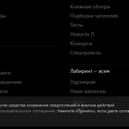
Книжные обзоры
ары
Подборки читателей
Тесты
ы
Новости Л.
Конкурсы
Спецпроекты
Лабиринт — всем
книги
 рецензию
Партнерам
аты
Наши вакансии
нас
гие средства сохранения предпочтений и анализа действий
зы
ользовательском соглашении
. Нажмите «Принять», если даете согл