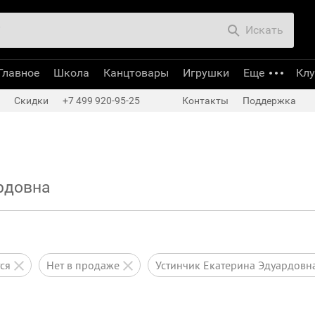
Искать
Главное
Школа
Канцтовары
Игрушки
Еще
Кл
Скидки
+7 499 920-95-25
Контакты
Поддержка
рдовна
тся
нет в продаже
Устинчик Екатерина Эдуардовн