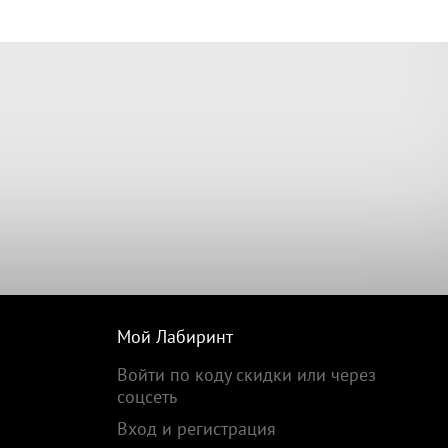
Мой Лабиринт
Войти по коду скидки или через
соцсеть
Вход и регистрация