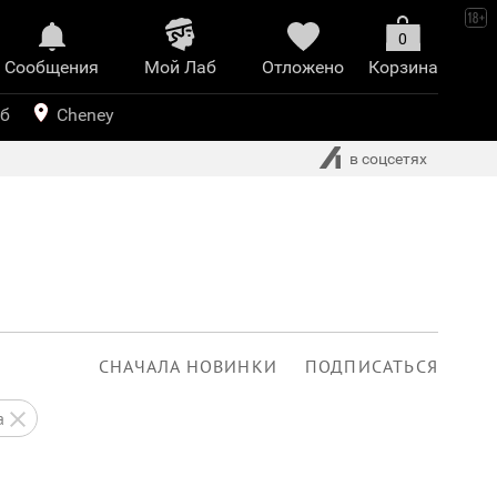
0
Сообщения
Mой Лаб​
Отложено
Корзина
иринт
уб
Cheney
в соцсетях
СНАЧАЛА НОВИНКИ
ПОДПИСАТЬСЯ
а