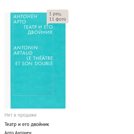
1
рец.
11
фото
Нет в продаже
Театр и его двойник
Арто Антонен