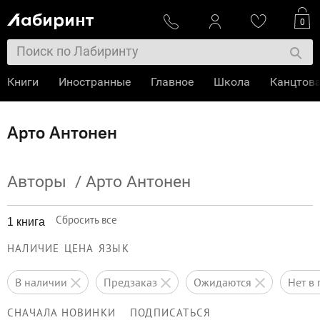
0
Книги
Иностранные
Главное
Школа
Канцтов
Арто Антонен
Авторы
/
Арто Антонен
Сбросить все
1 книга
НАЛИЧИЕ
ЦЕНА
ЯЗЫК
в наличии
предзаказ
ожидаются
нет 
СНАЧАЛА НОВИНКИ
ПОДПИСАТЬСЯ