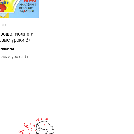
даже
орошо, можно и
рвые уроки 3+
инякина
рвые уроки 3+