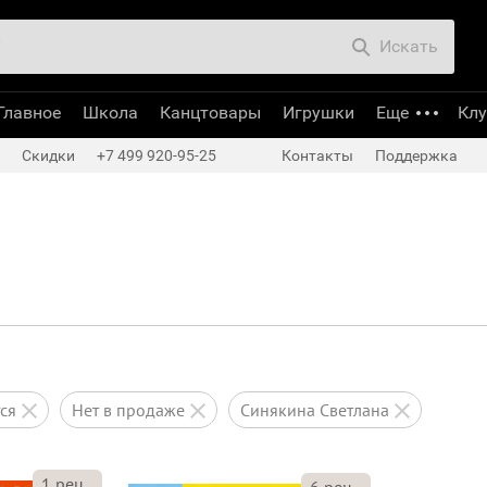
Искать
Главное
Школа
Канцтовары
Игрушки
Еще
Кл
Скидки
+7 499 920-95-25
Контакты
Поддержка
тся
нет в продаже
Синякина Светлана
1
рец.
6
рец.