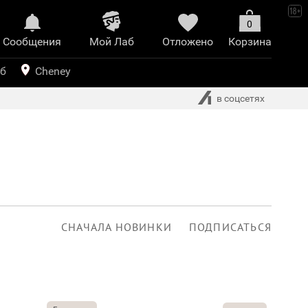
0
Сообщения
Mой Лаб​
Отложено
Корзина
иринт
уб
Cheney
в соцсетях
СНАЧАЛА НОВИНКИ
ПОДПИСАТЬСЯ