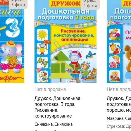
3
фото
4
фото
Нет в продаже
Нет в про
Дружок. Дошкольная
Дружок. Д
подготовка. 3 года.
подготовка
Рисование,
хорошо, м
конструирование
Маврина
,
Си
Синякина
,
Синякина
Стрекоза
:
Др