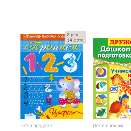
8
рец.
14
фото
Нет в продаже
Нет в продаже