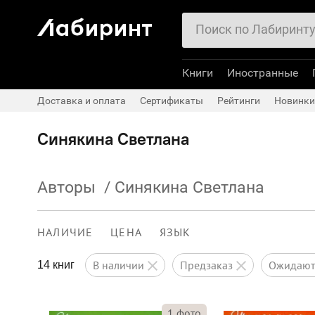
Книги
Иностранные
Доставка и оплата
Сертификаты
Рейтинги
Новинки
Синякина Светлана
Авторы
/
Синякина Светлана
НАЛИЧИЕ
ЦЕНА
ЯЗЫК
в наличии
предзаказ
ожидаю
14 книг
1
фото