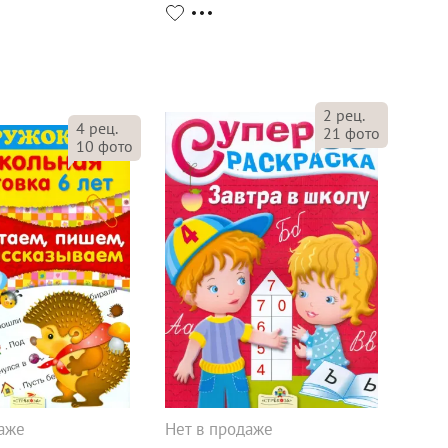
2
рец.
4
рец.
21
фото
10
фото
даже
Нет в продаже