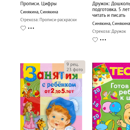
Прописи. Цифры
Дружок: Дошкол
подготовка. 5 лет
Синякина
,
Синякина
читать и писать
Стрекоза
:
Прописи-раскраски
Синякина
,
Синякина
Стрекоза
:
Дружок
9
рец.
23
фото