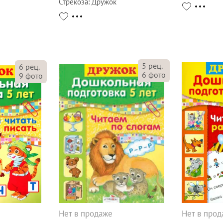
Стрекоза
:
Дружок
5
рец.
6
рец.
6
фото
9
фото
Нет в продаже
Нет в про