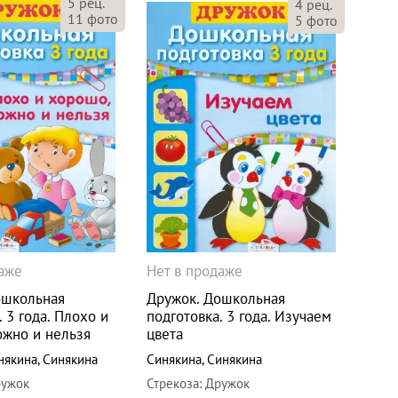
5
рец.
4
рец.
11
фото
5
фото
даже
Нет в продаже
ошкольная
Дружок. Дошкольная
. 3 года. Плохо и
подготовка. 3 года. Изучаем
ожно и нельзя
цвета
някина
,
Синякина
Синякина
,
Синякина
ужок
Стрекоза
:
Дружок