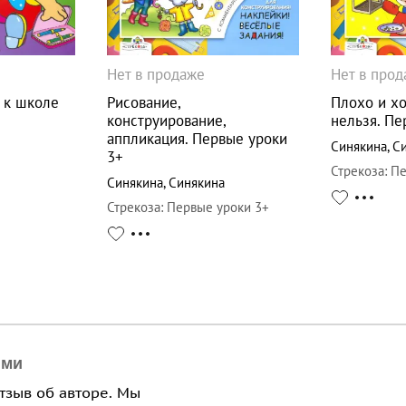
Нет в продаже
Нет в про
 к школе
Рисование,
Плохо и х
конструирование,
нельзя. Пе
аппликация. Первые уроки
Синякина
,
С
3+
Стрекоза
:
Пе
Синякина
,
Синякина
Стрекоза
:
Первые уроки 3+
ями
отзыв об авторе. Мы