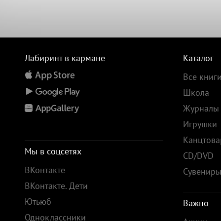
Лабиринт в кармане
Каталог
Все книг
Школа
Журналы
Игрушки
Канцтов
Мы в соцсетях
CD/DVD
ВКонтакте
Сувенир
ВКонтакте. Дети
Ютьюб
Важно
Одноклассники