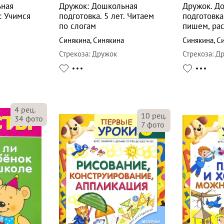
ьная
Дружок: Дошкольная
Дружок. Д
: Учимся
подготовка. 5 лет. Читаем
подготовка.
по слогам
пишем, ра
Синякина
,
Синякина
Синякина
,
С
Стрекоза
:
Дружок
Стрекоза
:
Др
4
рец.
10
рец.
34
фото
7
фото