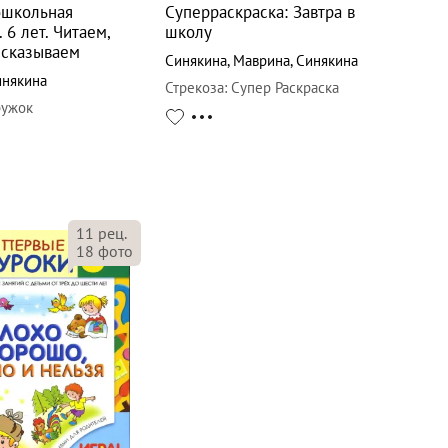
ошкольная
Суперраскраска: Завтра в
 6 лет. Читаем,
школу
ссказываем
Синякина
,
Маврина
,
Синякина
инякина
Стрекоза
:
Супер Раскраска
ужок
11
рец.
18
фото