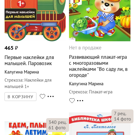
Нет в продаже
465
₽
Развивающий плакат-игра
Первые наклейки для
с многоразовыми
малышей. Паровозик
наклейками "Во саду ли, в
Калугина Марина
огороде"
Стрекоза
:
Наклейки для
Калугина Марина
малышей 1+
Стрекоза
:
Плакат-игра
В КОРЗИНУ
7
рец.
14
фото
340
рец.
61
фото