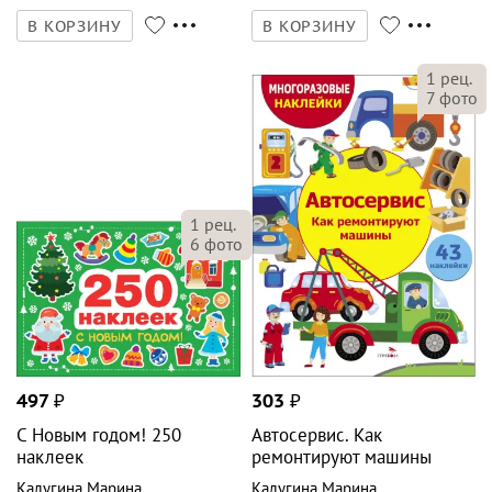
В КОРЗИНУ
В КОРЗИНУ
1
рец.
7
фото
1
рец.
6
фото
497
₽
303
₽
С Новым годом! 250
Автосервис. Как
наклеек
ремонтируют машины
Калугина Марина
Калугина Марина