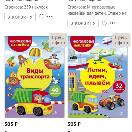
Стрекоза
:
250 наклеек
Стрекоза
:
Многоразовые
наклейки для детей. Стикер на
В КОРЗИНУ
бумаге
В КОРЗИНУ
1
рец.
1
рец.
7
фото
7
фото
303
₽
303
₽