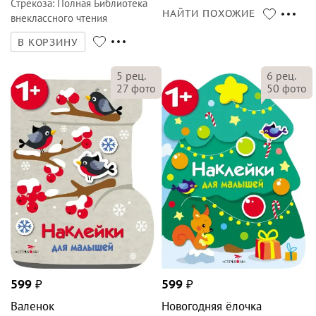
Стрекоза
:
Полная Библиотека
НАЙТИ ПОХОЖИЕ
внеклассного чтения
В КОРЗИНУ
5
рец.
6
рец.
27
фото
50
фото
599
₽
599
₽
Валенок
Новогодняя ёлочка