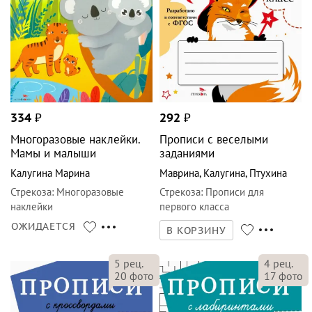
334
₽
292
₽
Многоразовые наклейки.
Прописи с веселыми
Мамы и малыши
заданиями
Калугина Марина
Маврина
,
Калугина
,
Птухина
Стрекоза
:
Многоразовые
Стрекоза
:
Прописи для
наклейки
первого класса
ОЖИДАЕТСЯ
В КОРЗИНУ
5
рец.
4
рец.
20
фото
17
фото