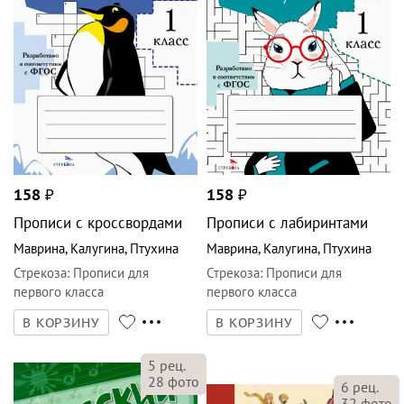
158
₽
158
₽
Прописи с кроссвордами
Прописи с лабиринтами
Маврина
,
Калугина
,
Птухина
Маврина
,
Калугина
,
Птухина
Стрекоза
:
Прописи для
Стрекоза
:
Прописи для
первого класса
первого класса
В КОРЗИНУ
В КОРЗИНУ
5
рец.
28
фото
6
рец.
32
фото