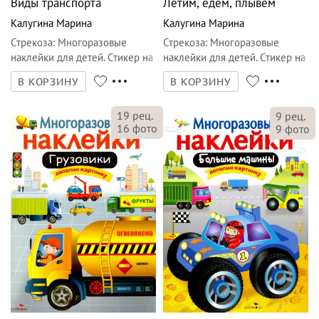
Виды транспорта
Летим, едем, плывем
Калугина Марина
Калугина Марина
Стрекоза
:
Многоразовые
Стрекоза
:
Многоразовые
наклейки для детей. Стикер на
наклейки для детей. Стикер на
бумаге
бумаге
В КОРЗИНУ
В КОРЗИНУ
19
рец.
9
рец.
16
фото
9
фото