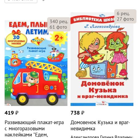
6
рец.
27
фото
340
рец.
61
фото
419
₽
738
₽
Развивающий плакат-игра
Домовенок Кузька и враг-
с многоразовыми
невидимка
наклейками "Едем,
Александрова Галина Владимиро