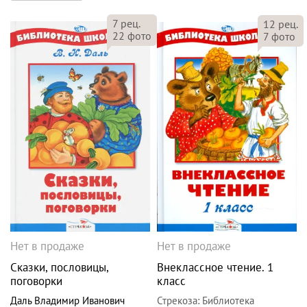
7
рец.
12
рец.
22
фото
7
фото
Нет в продаже
Нет в продаже
Сказки, пословицы,
Внеклассное чтение. 1
поговорки
класс
Даль Владимир Иванович
Стрекоза
:
Библиотека