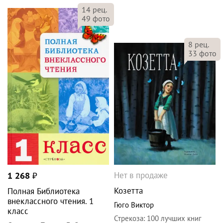
14
рец.
49
фото
8
рец.
33
фото
Нет в продаже
1 268
₽
Козетта
Полная Библиотека
внеклассного чтения. 1
Гюго Виктор
класс
Стрекоза
:
100 лучших книг