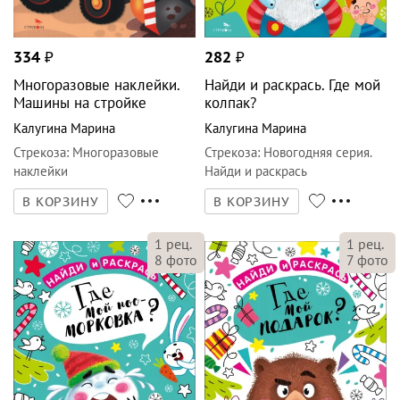
334
₽
282
₽
Многоразовые наклейки.
Найди и раскрась. Где мой
Машины на стройке
колпак?
Калугина Марина
Калугина Марина
Стрекоза
:
Многоразовые
Стрекоза
:
Новогодняя серия.
наклейки
Найди и раскрась
В КОРЗИНУ
В КОРЗИНУ
1
рец.
1
рец.
8
фото
7
фото