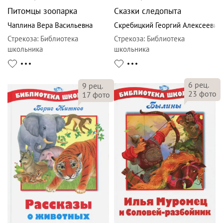
Питомцы зоопарка
Сказки следопыта
Чаплина Вера Васильевна
Скребицкий Георгий Алексеевич
Стрекоза
:
Библиотека
Стрекоза
:
Библиотека
школьника
школьника
6
рец.
9
рец.
23
фото
17
фото