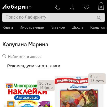
0
Книги
Иностранные
Главное
Школа
Канцтов
Калугина Марина
Найти книги автора
Рекомендуем читать книги
6
рец.
23
фото
16
рец.
16
фото