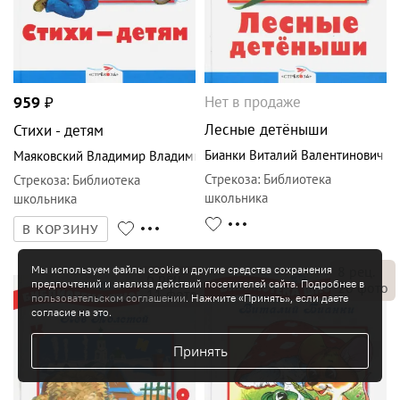
Нет в продаже
959
₽
Лесные детёныши
Стихи - детям
Бианки Виталий Валентинович
Маяковский Владимир Владимирович
Стрекоза
:
Библиотека
Стрекоза
:
Библиотека
школьника
школьника
В КОРЗИНУ
Мы используем файлы cookie и другие средства сохранения
8
рец.
6
рец.
предпочтений и анализа действий посетителей сайта. Подробнее в
20
фото
11
фото
пользовательском соглашении
. Нажмите «Принять», если даете
согласие на это.
Принять