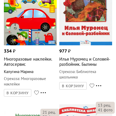
334
₽
977
₽
Многоразовые наклейки.
Илья Муромец и Соловей-
Автосервис
разбойник. Былины
Калугина Марина
Стрекоза
:
Библиотека
школьника
Стрекоза
:
Многоразовые
наклейки
В КОРЗИНУ
В КОРЗИНУ
13
рец.
41
фото
21
рец.