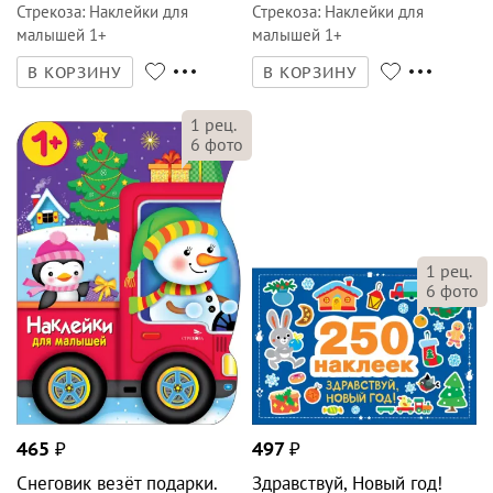
Стрекоза
:
Наклейки для
Стрекоза
:
Наклейки для
малышей 1+
малышей 1+
В КОРЗИНУ
В КОРЗИНУ
1
рец.
6
фото
1
рец.
6
фото
465
₽
497
₽
Снеговик везёт подарки.
Здравствуй, Новый год!