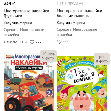
Нет в продаже
334
₽
Многоразовые наклейки.
Многоразовые наклейки.
Большие машины
Грузовики
Калугина Марина
Калугина Марина
Стрекоза
:
Многоразовые
Стрекоза
:
Многоразовые
наклейки
наклейки
ОЖИДАЕТСЯ
10
рец.
1
рец.
9
фото
8
фото