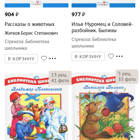
904
₽
977
₽
Рассказы о животных
Илья Муромец и Соловей-
разбойник. Былины
Житков Борис Степанович
Стрекоза
:
Библиотека
Стрекоза
:
Библиотека
школьника
школьника
В КОРЗИНУ
В КОРЗИНУ
5
рец.
13
рец.
35
фото
41
фото