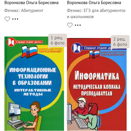
Воронкова Ольга Борисовна
Воронкова Ольга Борисовна
Феникс
:
Абитуриент
Феникс
:
ЕГЭ для абитуриентов
и школьников
1
рец.
2
рец.
6
фото
6
фото