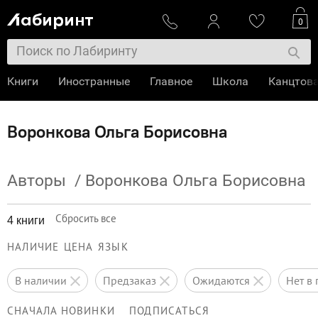
0
Книги
Иностранные
Главное
Школа
Канцтов
Воронкова Ольга Борисовна
Авторы
/
Воронкова Ольга Борисовна
Сбросить все
4 книги
НАЛИЧИЕ
ЦЕНА
ЯЗЫК
в наличии
предзаказ
ожидаются
нет 
СНАЧАЛА НОВИНКИ
ПОДПИСАТЬСЯ