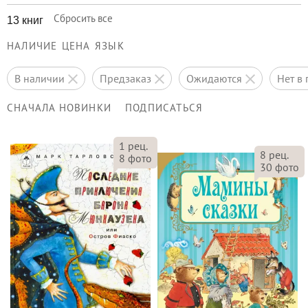
Сбросить все
13 книг
НАЛИЧИЕ
ЦЕНА
ЯЗЫК
в наличии
предзаказ
ожидаются
нет 
СНАЧАЛА НОВИНКИ
ПОДПИСАТЬСЯ
1
рец.
8
рец.
8
фото
30
фото