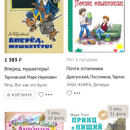
Нет в продаже
1 383
₽
Почти отличники
Вперед, мушкетеры!
Драгунский
,
Постников
,
Тарловск
Тарловский Марк Наумович
ЭНАС-КНИГА
:
Детвора
Речь
:
Вот как это было
В КОРЗИНУ
5
рец.
5
рец.
31
фото
20
фото