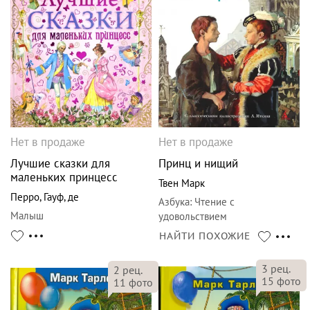
Нет в продаже
Нет в продаже
Лучшие сказки для
Принц и нищий
маленьких принцесс
Твен Марк
Перро
,
Гауф
,
де
Азбука
:
Чтение с
Малыш
удовольствием
НАЙТИ ПОХОЖИЕ
3
рец.
2
рец.
15
фото
11
фото