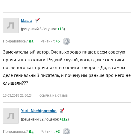
Маша
(рецензий
3
/ оценок
+13
)
Понравилось?
Да
|
Рейтинг:
+5
Замечательный автор. Очень хорошо пишет, всем советую
прочитать его книги. Редкий случай, когда даже скептики
после того как прочитают его книги говорят - Да, в самом
деле гениальный писатель, и почему мы раньше про него не
слышали???
|
ссылка на отзыв
13.03.2015 21:50:24
Yurii Nechiporenko
(рецензий
32
/ оценок
+112
)
Понравилось?
Да
|
Рейтинг:
+2