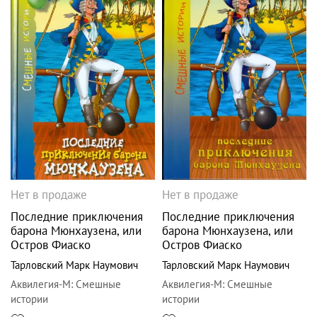
Нет в продаже
Нет в продаже
Последние приключения
Последние приключения
барона Мюнхаузена, или
барона Мюнхаузена, или
Остров Фиаско
Остров Фиаско
Тарловский Марк Наумович
Тарловский Марк Наумович
Аквилегия-М
:
Смешные
Аквилегия-М
:
Смешные
истории
истории