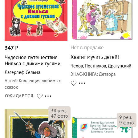
Нет в продаже
347
₽
Хватит мучить детей!
Чудесное путешествие
Нильса с дикими гусями
Чехов
,
Постников
,
Драгунский
Лагерлеф Сельма
ЭНАС-КНИГА
:
Детвора
Алтей
:
Коллекция любимых
сказок
ОЖИДАЕТСЯ
38
рец.
47
фото
9
рец.
9
фото