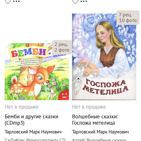
7
рец.
10
фото
2
рец.
2
фото
Нет в продаже
Нет в продаже
Бемби и другие сказки
Волшебные сказки:
(CDmp3)
Госпожа метелица
Тарловский Марк Наумович
Тарловский Марк Наумович
СиДиКом
:
Радиоспектакль CD
Алтей
:
Волшебные сказки