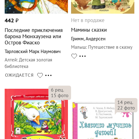
Нет в продаже
442
₽
Мамины сказки
Последние приключения
барона Мюнхаузена или
Гримм
,
Андерсен
Остров Фиаско
Малыш
:
Путешествие в сказку
Тарловский Марк Наумович
Алтей
:
Детская золотая
библиотека
ОЖИДАЕТСЯ
6
рец.
15
фото
14
рец.
22
фото