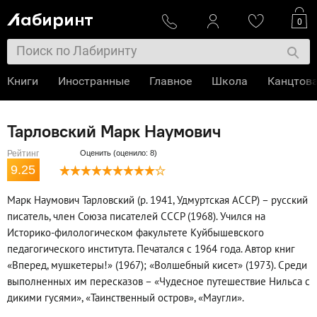
0
Книги
Иностранные
Главное
Школа
Канцтов
Тарловский Марк Наумович
Рейтинг
Оценить (оценило: 8)
9.25
Марк Наумович Тарловский (р. 1941, Удмуртская АССР) – русский
писатель, член Союза писателей СССР (1968). Учился на
Историко-филологическом факультете Куйбышевского
педагогического института. Печатался с 1964 года. Автор книг
«Вперед, мушкетеры!» (1967); «Волшебный кисет» (1973). Среди
выполненных им пересказов – «Чудесное путешествие Нильса с
дикими гусями», «Таинственный остров», «Маугли».