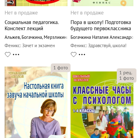
Нет в продаже
Нет в продаже
Социальная педагогика.
Пора в школу! Подготовка
Конспект лекций
будущего первоклассника
Альжев
,
Богачкина
,
Мерзликина
Богачкина Наталия Александров
Феникс
:
Зачет и экзамен
Феникс
:
Здравствуй, школа!
1
фото
1
рец.
1
фото