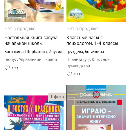
Нет в продаже
Нет в продаже
Настольная книга завуча
Классные часы с
начальной школы
психологом. 1-4 классы
Богачкина
,
Щербакова
,
Инусилова
Груздева
,
Богачкина
Глобус
:
Управление школой
Планета (уч)
:
Классное
руководство
1
фото