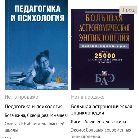
1
рец.
Нет в продаже
Нет в продаже
Педагогика и психология
Большая астрономическая
энциклопедия
Богачкина
,
Скворцова
,
Имашева
Кагис
,
Алексеев
,
Богачкина
Омега-Л
:
Библиотека высшей
Эксмо
:
Большая современная
школы
энциклопедия