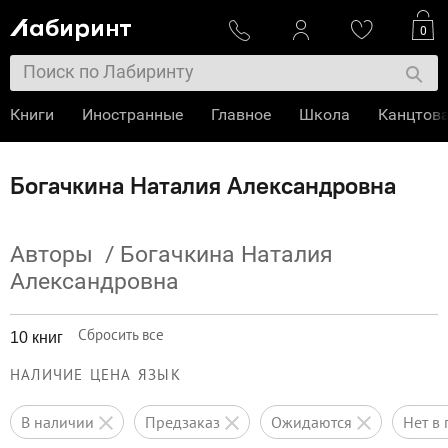
0
Книги
Иностранные
Главное
Школа
Канцтов
Богачкина Наталия Александровна
Авторы
/
Богачкина Наталия
Александровна
Сбросить все
10 книг
НАЛИЧИЕ
ЦЕНА
ЯЗЫК
в наличии
предзаказ
ожидаются
нет 