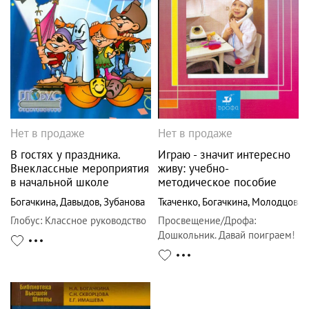
Нет в продаже
Нет в продаже
В гостях у праздника.
Играю - значит интересно
Внеклассные мероприятия
живу: учебно-
в начальной школе
методическое пособие
Богачкина
,
Давыдов
,
Зубанова
Ткаченко
,
Богачкина
,
Молодцова
Глобус
:
Классное руководство
Просвещение/Дрофа
:
Дошкольник. Давай поиграем!