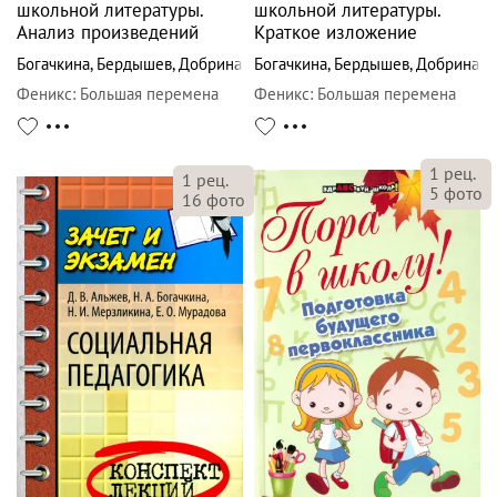
школьной литературы.
школьной литературы.
Анализ произведений
Краткое изложение
Богачкина
,
Бердышев
,
Добрина
Богачкина
,
Бердышев
,
Добрина
Феникс
:
Большая перемена
Феникс
:
Большая перемена
1
рец.
1
рец.
5
фото
16
фото