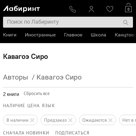
0
Книги
Иностранные
Главное
Школа
Канцтов
Кавагоэ Сиро
Авторы
/
Кавагоэ Сиро
Сбросить все
2 книги
НАЛИЧИЕ
ЦЕНА
ЯЗЫК
в наличии
предзаказ
ожидаются
нет 
СНАЧАЛА НОВИНКИ
ПОДПИСАТЬСЯ