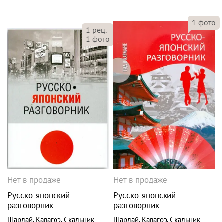
1
фото
1
рец.
1
фото
Нет в продаже
Нет в продаже
Русско-японский
Русско-японский
разговорник
разговорник
Шарлай
,
Кавагоэ
,
Скальник
Шарлай
,
Кавагоэ
,
Скальник